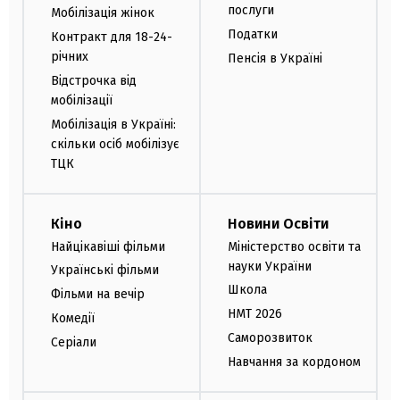
послуги
Мобілізація жінок
Податки
Контракт для 18-24-
річних
Пенсія в Україні
Відстрочка від
мобілізації
Мобілізація в Україні:
скільки осіб мобілізує
ТЦК
Кіно
Новини Освіти
Найцікавіші фільми
Міністерство освіти та
науки України
Українські фільми
Школа
Фільми на вечір
НМТ 2026
Комедії
Саморозвиток
Серіали
Навчання за кордоном