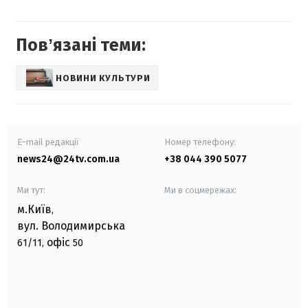
Повʼязані теми:
НОВИНИ КУЛЬТУРИ
E-mail редакції
Номер телефону:
news24@24tv.com.ua
+38 044 390 5077
Ми тут:
Ми в соцмережах:
м.Київ
,
вул. Володимирська
офіс
61/11,
50