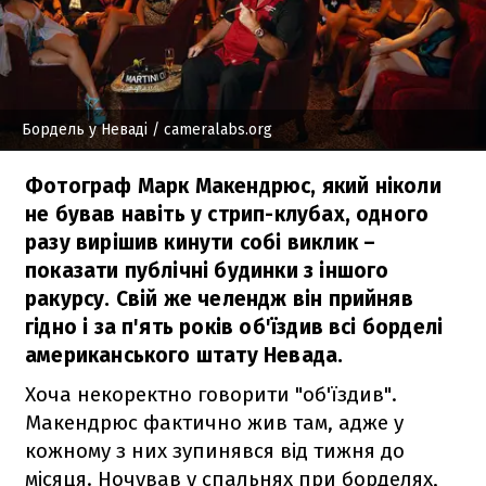
Бордель у Неваді
/ cameralabs.org
Фотограф Марк Макендрюс, який ніколи
не бував навіть у стрип-клубах, одного
разу вирішив кинути собі виклик –
показати публічні будинки з іншого
ракурсу. Свій же челендж він прийняв
гідно і за п'ять років об'їздив всі борделі
американського штату Невада.
Хоча некоректно говорити "об'їздив".
Макендрюс фактично жив там, адже у
кожному з них зупинявся від тижня до
місяця. Ночував у спальнях при борделях,