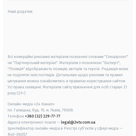
Наші додатки:
android
apple
smart tv
samsung smart tv
Всі комерційні рекламні матеріали позначені словами "Спецпроєкт"
чи "Партнерський матеріал". Матеріали з позначкою "Експерт",
"Позиція" відображають позицію авторів та героїв. Редакція може
не поділяти їхніх поглядів. Детальніше щодо реклами та правил
цитування можна ознайомитись в правилах користування сайтом.
Усі права захищені.
Матеріали сайту призначені для осіб старше
21
року (21+)
Онлайн-медіа «24 Канал»
пл. Галицька, буд. 15, м. Львів, 79008
Телефон
+380 (32) 229-77-77
Адреса електронної пошти —
legal@24tv.com.ua
Ідентифікатор онлайн-медіа в Реєстрі суб'єктів у сфері медіа —
R40-06057