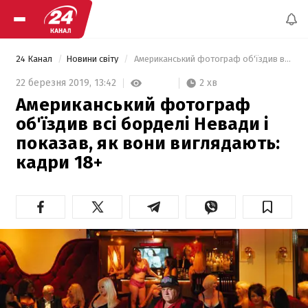
24 Канал
Новини світу
 Американський фотограф об'їздив всі борделі Невади і показав, як вони виглядають: кадри 18+ 
2 хв
22 березня 2019,
13:42
Американський фотограф
об'їздив всі борделі Невади і
показав, як вони виглядають:
кадри 18+