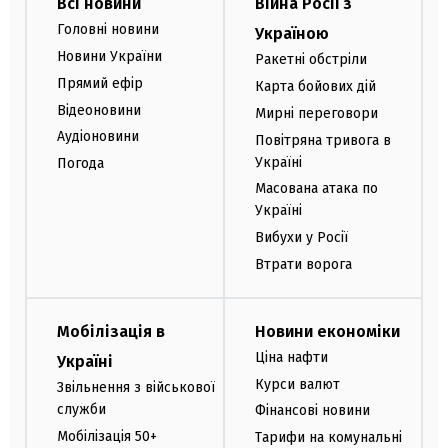
Всі новини
Війна Росії з
Головні новини
Україною
Новини України
Ракетні обстріли
Прямий ефір
Карта бойових дій
Відеоновини
Мирні переговори
Аудіоновини
Повітряна тривога в
Україні
Погода
Масована атака по
Україні
Вибухи у Росії
Втрати ворога
Мобілізація в
Новини економіки
Ціна нафти
Україні
Курси валют
Звільнення з військової
служби
Фінансові новини
Мобілізація 50+
Тарифи на комунальні