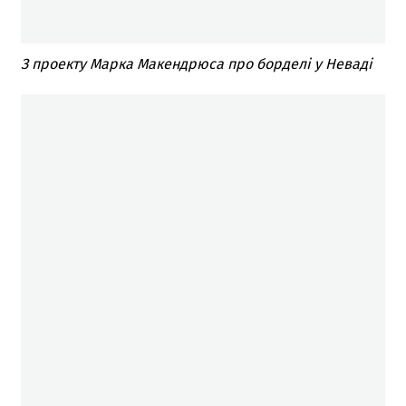
З проекту Марка Макендрюса про борделі у Неваді