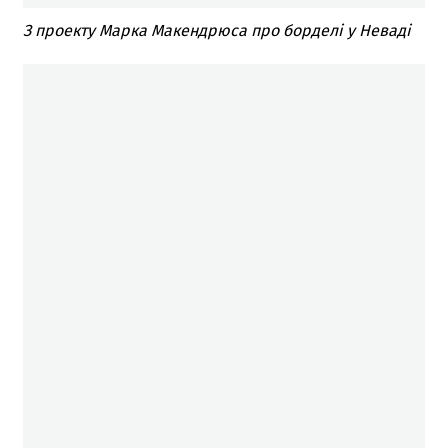
З проекту Марка Макендрюса про борделі у Неваді