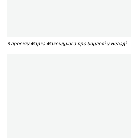
З проекту Марка Макендрюса про борделі у Неваді