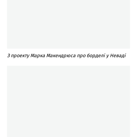
З проекту Марка Макендрюса про борделі у Неваді