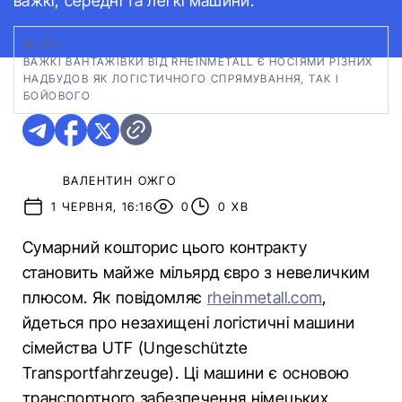
важкі, середні та легкі машини.
ФОТО:
RHEINMETALL
|
ВАЖКІ ВАНТАЖІВКИ ВІД RHEINMETALL Є НОСІЯМИ РІЗНИХ
НАДБУДОВ ЯК ЛОГІСТИЧНОГО СПРЯМУВАННЯ, ТАК І
БОЙОВОГО
ВАЛЕНТИН ОЖГО
1 ЧЕРВНЯ, 16:16
0
0 ХВ
Сумарний кошторис цього контракту
становить майже мільярд євро з невеличким
плюсом. Як повідомляє
rheinmetall.com
,
йдеться про незахищені логістичні машини
сімейства UTF (Ungeschützte
Transportfahrzeuge). Ці машини є основою
транспортного забезпечення німецьких