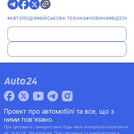
#АВТОПОДІЯ
#ВІЙСЬКОВА ТЕХНІКА
#НОВИНИ
#ВІДЕО
#Ф
Проект про автомобілі та все, що з
ними пов'язано.
При цитуванні і використанні будь-яких матеріалів посилання
на "Auto24" обов'язкове. При цитуванні та використанні в