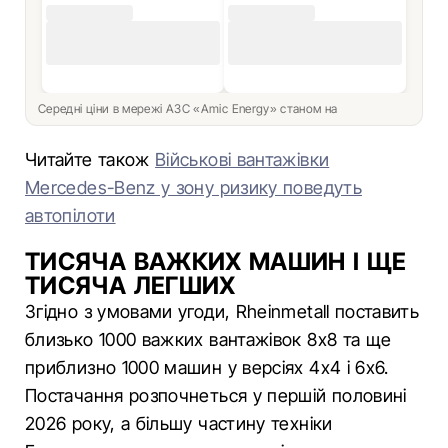
Середні ціни в мережі АЗС «Amic Energy» станом на
Читайте також
Військові вантажівки
Mercedes-Benz у зону ризику поведуть
автопілоти
ТИСЯЧА ВАЖКИХ МАШИН І ЩЕ
ТИСЯЧА ЛЕГШИХ
Згідно з умовами угоди, Rheinmetall поставить
близько 1000 важких вантажівок 8x8 та ще
приблизно 1000 машин у версіях 4x4 і 6x6.
Постачання розпочнеться у першій половині
2026 року, а більшу частину техніки