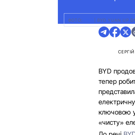
ФОТО:
BYD
|
BYD YUAN UP D
СЕРГІ
BYD продов
тепер робит
представила
електричну 
ключовою у
«чисту» ел
До речі
BYD