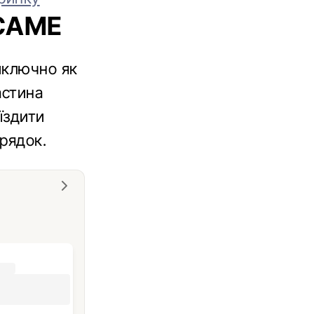
САМЕ
иключно як
астина
їздити
арядок.