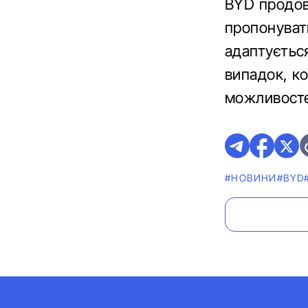
BYD продов
пропонувати
адаптується
випадок, к
можливосте
#НОВИНИ
#BYD