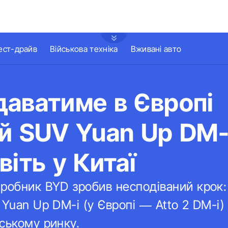
ест-драйв
Військова техніка
Вживані авто
аватиме в Європі
й SUV Yuan Up DM-i
віть у Китаї
иробник BYD зробив несподіваний крок
 Yuan Up DM-i (у Європі — Atto 2 DM-i)
ському ринку.