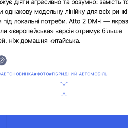
жує діяти агресивно та розумно: замість т
 однакову модельну лінійку для всіх ринкі
 під локальні потреби. Atto 2 DM-i — якраз
оли «європейська» версія отримує більше
й, ніж домашня китайська.
#АВТОНОВИНКА
#ФОТО
#ГІБРИДНИЙ АВТОМОБІЛЬ