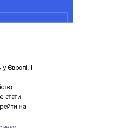
у Європі, і
істю
ає стати
ерейти на
оринку