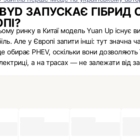
BYD ЗАПУСКАЄ ГІБРИД 
ОПІ?
ому ринку в Китаї модель Yuan Up існує в
ль. Але у Європі запити інші: тут значна ч
ще обирає PHEV, оскільки вони дозволяють 
лектриці, а на трасах — не залежати від з