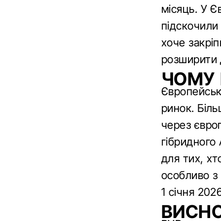
місяць. У Є
підскочили 
хоче закрі
розширити 
ЧОМУ 
Європейськ
ринок. Біл
через євро
гібридного
для тих, хт
особливо з 
1 січня 202
ВИСН