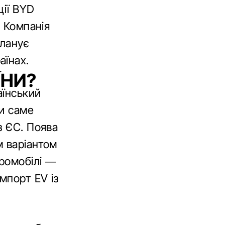
ції BYD
. Компанія
планує
аїнах.
ЇНИ?
аїнський
ни саме
з ЄС. Поява
м варіантом
тромобілі —
мпорт EV із