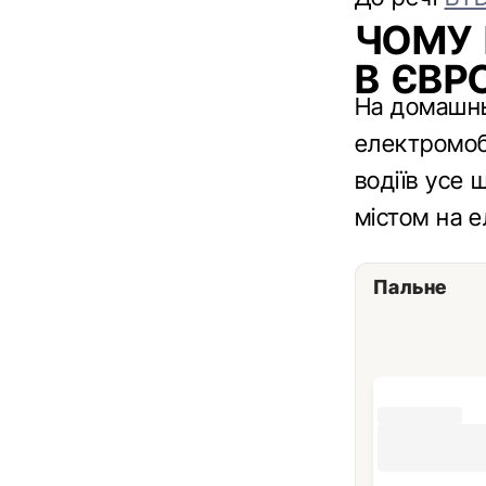
ЧОМУ 
В ЄВР
На домашнь
електромобі
водіїв усе 
містом на е
Пальне