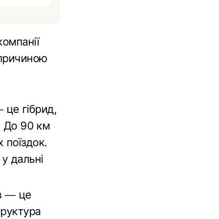
компанії
 причиною
 це гібрид,
. До 90 км
 поїздок.
у дальні
в — це
труктура