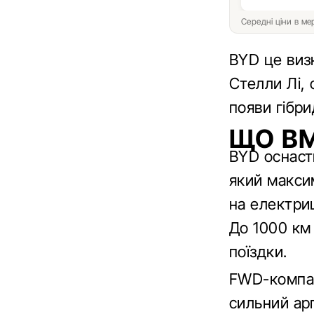
Середні ціни в м
BYD це визн
Стелли Лі,
появи гібрид
ЩО ВМ
BYD оснаст
який максим
на електри
До 1000 км
поїздки.
FWD-компак
сильний ар