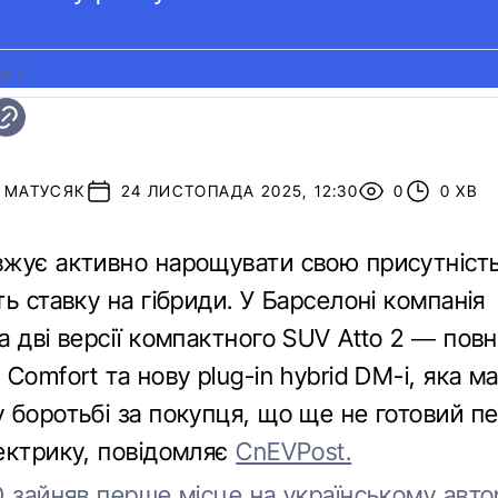
M-I
Й МАТУСЯК
24 ЛИСТОПАДА 2025, 12:30
0
0 ХВ
жує активно нарощувати свою присутність 
ь ставку на гібриди. У Барселоні компанія
 дві версії компактного SUV Atto 2 — повн
Comfort та нову plug-in hybrid DM-i, яка м
 боротьбі за покупця, що ще не готовий п
ектрику, повідомляє
CnEVPost.
 зайняв перше місце на українському авт