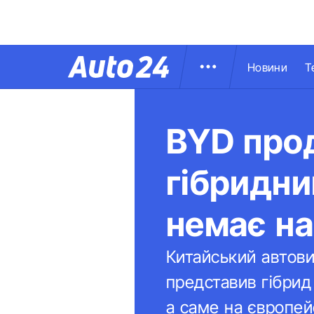
Новини
Т
BYD прод
гібридни
немає на
Китайський автов
представив гібрид
а саме на європей