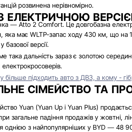
анцій розвинена нерівномірно.
З ЕЛЕКТРИЧНОЮ ВЕРСІ
нка — Atto 2 Comfort. Це довгобазна елект
я, яка має WLTP-запас ходу 430 км, що на 
у базової версії.
аме така дальність зараз є золотою середи
 електрокросоверів.
у більше підходить авто з ДВЗ, а кому - гі
ЬНЕ СІМЕЙСТВО ТА ПР
ейство Yuan (Yuan Up і Yuan Plus) продаєт
опри загальне падіння продажів у жовтні, лі
я однією з найпопулярніших у BYD — 48 90