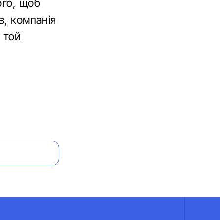
ого, щоб
в, компанія
 той