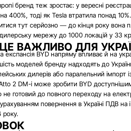
вропі бренд теж зростає: у вересні реєстра
на 400%, тоді як Tesla втратила понад 10%
питися тут серйозно — до кінця року вона 
дилерську мережу до 1000 локацій у 33 кр
ЦЕ ВАЖЛИВО ДЛЯ УКРА
а експансія BYD напряму впливає й на укр
ьшість моделей бренду надходять до Украї
пейських дилерів або паралельний імпорт і
 Atto 2 DM-i може зробити BYD доступніши
о не готовий до повного переходу на елек
урахуванням повернення в Україні ПДВ на і
6 року.
ОВОК