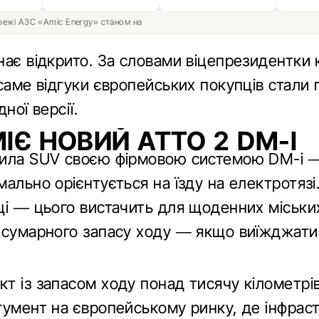
ережі АЗС «Amic Energy» станом на
ає відкрито. За словами віцепрезидентки 
 саме відгуки європейських покупців стали
ної версії.
ІЄ НОВИЙ ATTO 2 DM-I
ила SUV своєю фірмовою системою DM-i —
ально орієнтується на їзду на електротязі
ці — цього вистачить для щоденних міських
 сумарного запасу ходу — якщо виїжджати 
т із запасом ходу понад тисячу кілометрі
гумент на європейському ринку, де інфрас