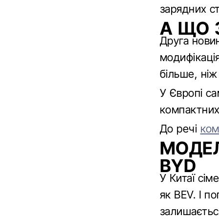
зарядних ст
А ЩО 
Друга нови
модифікаці
більше, ніж 
У Європі с
компактних
До речі
ком
МОДЕЛ
BYD
У Китаї сім
як BEV. І п
залишаєтьс