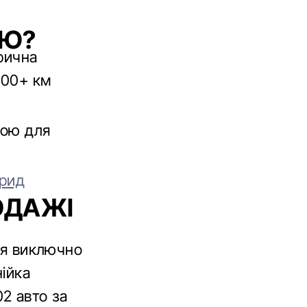
ЄЮ?
рична
100+ км
ною для
брид
ОДАЖІ
ься виключно
нійка
2 авто за