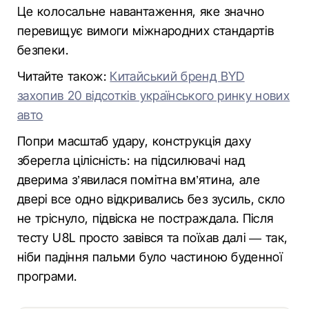
Це колосальне навантаження, яке значно
перевищує вимоги міжнародних стандартів
безпеки.
Читайте також:
Китайський бренд BYD
захопив 20 відсотків українського ринку нових
авто
Попри масштаб удару, конструкція даху
зберегла цілісність: на підсилювачі над
дверима з’явилася помітна вм’ятина, але
двері все одно відкривались без зусиль, скло
не тріснуло, підвіска не постраждала. Після
тесту U8L просто завівся та поїхав далі — так,
ніби падіння пальми було частиною буденної
програми.