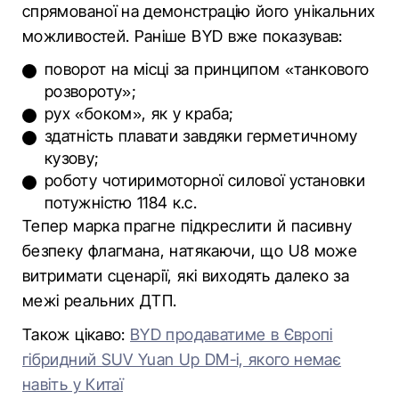
спрямованої на демонстрацію його унікальних
можливостей. Раніше BYD вже показував:
поворот на місці за принципом «танкового
розвороту»;
рух «боком», як у краба;
здатність плавати завдяки герметичному
кузову;
роботу чотиримоторної силової установки
потужністю 1184 к.с.
Тепер марка прагне підкреслити й пасивну
безпеку флагмана, натякаючи, що U8 може
витримати сценарії, які виходять далеко за
межі реальних ДТП.
Також цікаво:
BYD продаватиме в Європі
гібридний SUV Yuan Up DM-i, якого немає
навіть у Китаї