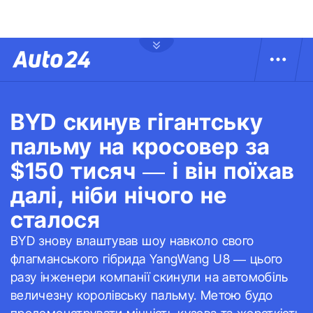
BYD скинув гігантську
пальму на кросовер за
$150 тисяч — і він поїхав
далі, ніби нічого не
сталося
BYD знову влаштував шоу навколо свого
флагманського гібрида YangWang U8 — цього
разу інженери компанії скинули на автомобіль
величезну королівську пальму. Метою будо