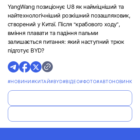
YangWang позиціонує U8 як найміцніший та
найтехнологічніший розкішний позашляховик,
створений у Китаї. Після “крабового ходу”,
вміння плавати та падіння пальми
залишається питання: який наступний трюк
підготує BYD?
#НОВИНИ
#КИТАЙ
#BYD
#ВІДЕО
#ФОТО
#АВТОНОВИНКА