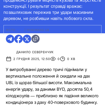
продемонструвати міцність кузова та жорсткість
конструкції. І результат справді вражає:
позашляховик пережив три удари масивним
деревом, не розбивши навіть лобового скла.
ФОТО:
BYD
|
YANGWANG U8
ДАНИЛО СЕВЕРЕНЧУК
2 ГРУДНЯ 2025, 12:50
0
0 ХВ
У випробуванні дерево тричі піднімали у
вертикальне положення й скидали на дах
U8L із щораз більшої висоти. Максимальна
енергія удару, за даними BYD, досягла 50,4
кілоджоулів — приблизно як падіння великого
кондиціонера з даху 40-поверхового будинку.