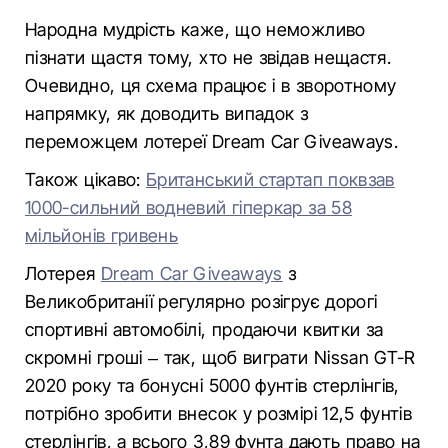
Народна мудрість каже, що неможливо
пізнати щастя тому, хто не звідав нещастя.
Очевидно, ця схема працює і в зворотному
напрямку, як доводить випадок з
переможцем лотереї Dream Car Giveaways.
Також цікаво:
Британський стартап поквзав
1000-сильний водневий гіперкар за 58
мільйонів гривень
Лотерея
Dream Car Giveaways
з
Великобританії регулярно розігрує дорогі
спортивні автомобілі, продаючи квитки за
скромні гроші – так, щоб виграти Nissan GT-R
2020 року та бонусні 5000 фунтів стерлінгів,
потрібно зробити внесок у розмірі 12,5 фунтів
стерлінгів, а всього 3,89 фунта дають право на