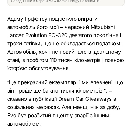
Середні ціни в мережі АЗС «Amic Energy» станом на
Адаму Гріффітсу пощастило виграти
автомобіль його мрії – червоний Mitsubishi
Lancer Evolution FQ-320 дев’ятого покоління і
трохи готівки, що не обкладається податком.
Автомобіль, хоч і не новий, але в ідеальному
стані, з пробігом 110 тисяч кілометрів і повною
історією обслуговування.
“Це прекрасний екземпляр, і ми впевнені, що
він проїде ще багато тисяч кілометрів!”, –
сказано в публікації Dream Car Giveaways в
соціальних мережах. Але менш, ніж за добу,
Evo був розбитий вщент у аварії з іншим
автомобілем.