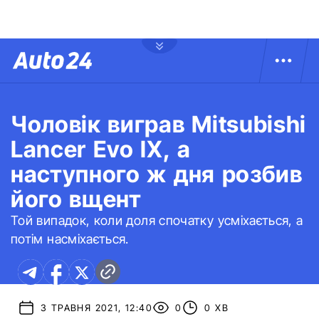
Чоловік виграв Mitsubishi
Lancer Evo IX, а
наступного ж дня розбив
його вщент
Той випадок, коли доля спочатку усміхається, а
потім насміхається.
3 ТРАВНЯ 2021, 12:40
0
0 ХВ