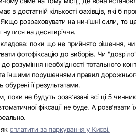
ичому саме на тому місці, де вона встановл
ає в достатній кількості фахівців, які б п
 Якщо розраховувати на нинішні сили, то ц
гнутися на десятиріччя.
складова: поки що не прийнято рішення, чи
вати фотофіксацію до виборів. Чи "дозріло
 до розуміння необхідності тотального кон
та іншими порушеннями правил дорожнього
 обурені її результатами.
, поки не будуть розв’язані всі ці 5 чинник
томатичної фіксації не буде. А розв’язати ї
реально.
 як
сплатити за паркування у Києві.