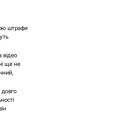
дою штрафи
нуть
а відео
ні ще не
чний,
 довго
ьності
він