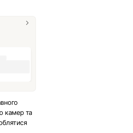
авного
до камер та
роблятися