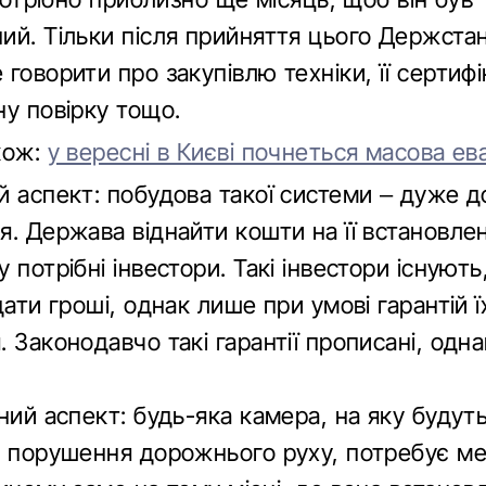
ий. Тільки після прийняття цього Держста
говорити про закупівлю техніки, її сертифі
ну повірку тощо.
кож:
у вересні в Києві почнеться масова ев
й аспект: побудова такої системи – дуже д
я. Держава віднайти кошти на її встановле
 потрібні інвестори. Такі інвестори існують,
дати гроші, однак лише при умові гарантій ї
 Законодавчо такі гарантії прописані, одна
ний аспект: будь-яка камера, на яку будут
я порушення дорожнього руху, потребує ме