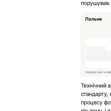
порушував.
Пальне
Середні ціни в м
Технічний 
стандарту, 
процесу фо
рік тому, і