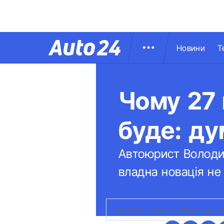
Новини
Т
Чому 27 
буде: ду
Автоюрист Володим
владна новація н
КАМЕРИ СПОСТЕРЖЕННЯ В 