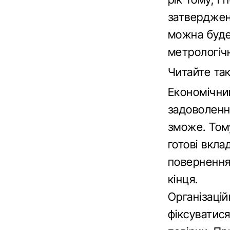
затверджен
можна буде 
метрологіч
Читайте та
Економічни
задоволенн
зможе. Тому
готові вкла
повернення.
кінця.
Організацій
фіксуватис