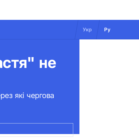
Укр
Ру
астя" не
рез які чергова