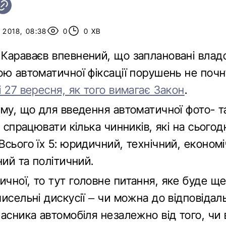
 2018, 08:38
0
0 ХВ
Караваєв впевнений, що заплановані вла
ою автоматичної фіксації порушень не поч
 27 вересня, як того вимагає Закон
.
му, що для введення автоматичної фото- т
є спрацювати кілька чинників, які на сьогод
сього їх 5: юридичний, технічний, економі
ний та політичний.
чної, то тут головне питання, яке буде ще
исельні дискусії – чи можна до відповідал
асника автомобіля незалежно від того, чи 