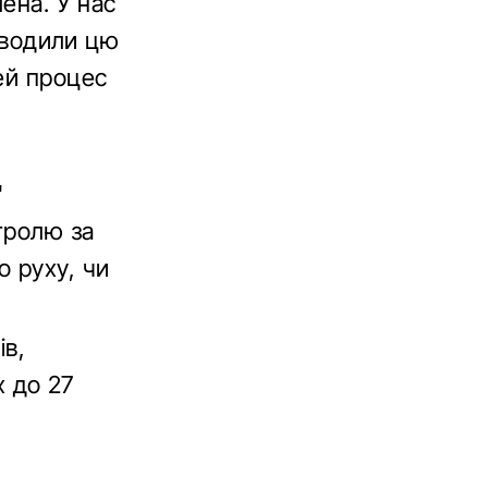
ена. У нас
роводили цю
ей процес
"
тролю за
 руху, чи
ів,
х до 27