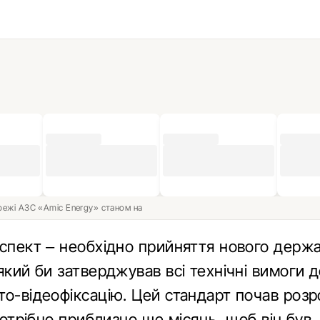
ережі АЗС «Amic Energy» станом на
аспект – необхідно прийняття нового держ
який би затверджував всі технічні вимоги 
то-відеофіксацію. Цей стандарт почав роз
 потрібно приблизно ще місяць, щоб він був