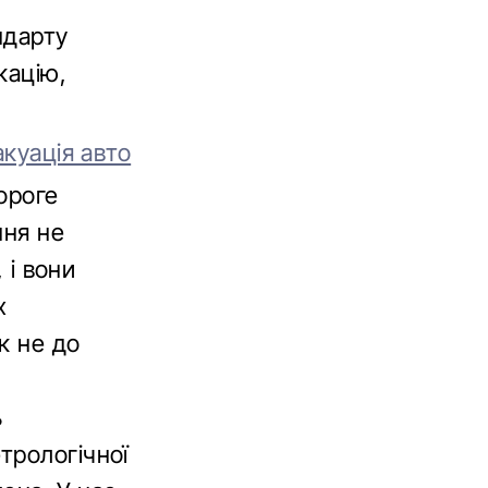
ндарту
кацію,
акуація авто
ороге
ння не
 і вони
х
к не до
ь
трологічної