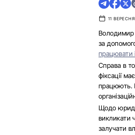
11 ВЕРЕСНЯ
Володимир 
за допомог
працювати і
Справа в то
фіксації ма
працюють. В
організацій
Щодо юриди
викликати ч
залучати вл