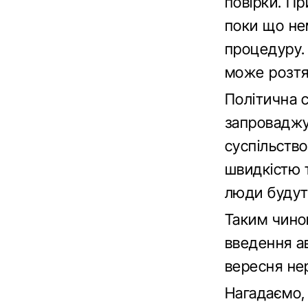
повірки. Пр
поки що нем
процедуру.
може розтя
Політична 
запроваджу
суспільство
швидкістю 
люди будуть
Таким чином
введення ав
вересня не
Нагадаємо,