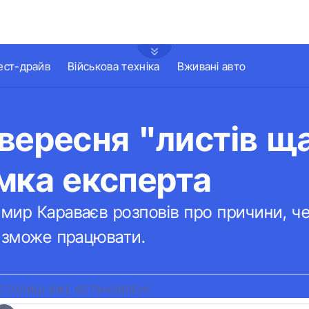
ест-драйв
Військова техніка
Вживані авто
вересня "листів щ
мка експерта
ир Караваєв розповів про причини, че
е зможе працювати.
СТОЛИЦІ ВЖЕ ВСТАНОВЛЕНІ