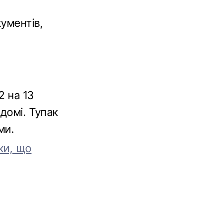
ументів,
2 на 13
домі. Тупак
ми.
ки, що