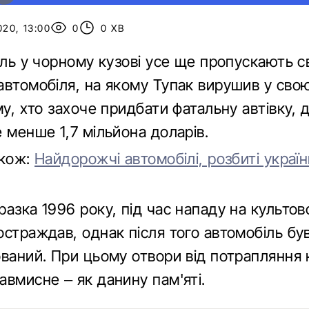
020, 13:00
0
0 ХВ
уль у чорному кузові усе ще пропускають с
автомобіля, на якому Тупак вирушив у сво
му, хто захоче придбати фатальну автівку,
 менше 1,7 мільйона доларів.
акож:
Найдорожчі автомобілі, розбиті украї
азка 1996 року, під час нападу на культов
остраждав, однак після того автомобіль бу
ований. При цьому отвори від потрапляння 
авмисне – як данину пам'яті.