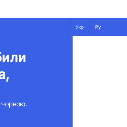
Укр
Ру
били
а,
б чорною.