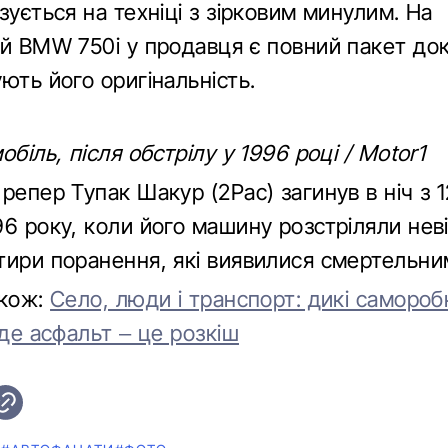
зується на техніці з зірковим минулим. На
ий BMW 750i у продавця є повний пакет док
ють його оригінальність.
обіль, після обстрілу у 1996 році / Motor1
репер Тупак Шакур (2Pac) загинув в ніч з 1
6 року, коли його машину розстріляли неві
тири поранення, які виявилися смертельни
акож:
Село, люди і транспорт: дикі самороб
 де асфальт – це розкіш