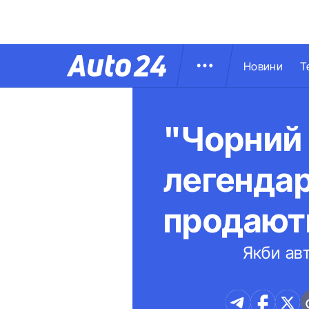
Новини
Т
"Чорний 
легендар
продають
Якби авт