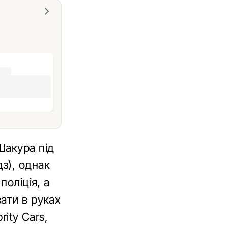
Шакура під
з), однак
поліція, а
ати в руках
rity Cars,