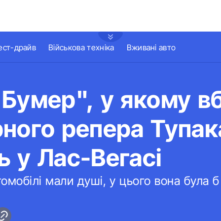
ест-драйв
Військова техніка
Вживані авто
Бумер", у якому в
ного репера Тупак
 у Лас-Вегасі
омобілі мали душі, у цього вона була 