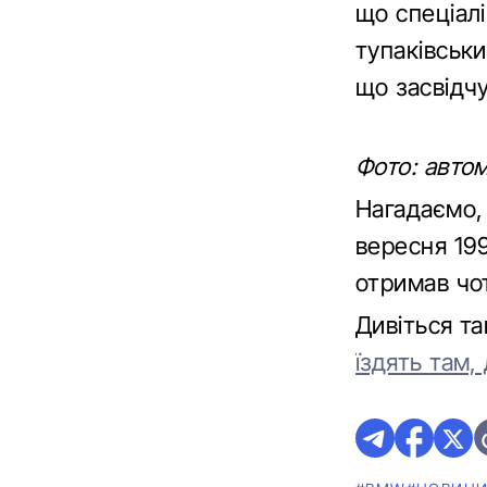
що спеціалі
тупаківськ
що засвідчу
Фото: автом
Нагадаємо, 
вересня 199
отримав чо
Дивіться т
їздять там,