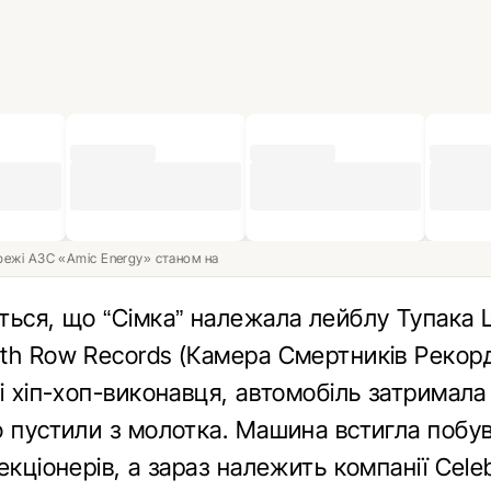
ережі АЗС «Amic Energy» станом на
ться, що “Сімка” належала лейблу Тупака 
th Row Records (Камера Смертників Рекорд
і хіп-хоп-виконавця, автомобіль затримала 
о пустили з молотка. Машина встигла побув
екціонерів, а зараз належить компанії Celeb