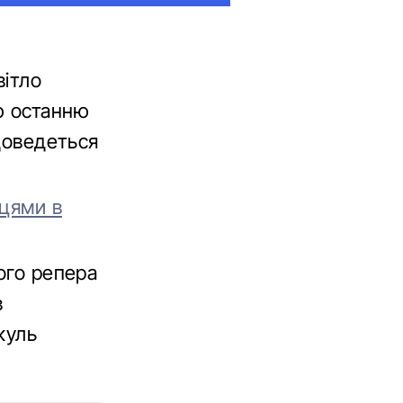
вітло
ю останню
 доведеться
нцями в
ого репера
в
куль