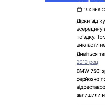
13 СІЧНЯ 2
Дірки від к
всередину 
поїздку. То
викласти не
Дивіться т
2019 році
BMW 750i зр
серйозно п
відреставр
залишили н