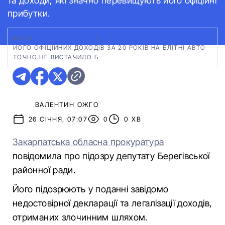
та доходи, які значно перевищують його офіційні
прибутки.
ФОТО:
КОЛАЖ АВТО24
|
ЙОГО ОФІЦІЙНИХ ДОХОДІВ ЗА 20 РОКІВ НА ЕЛІТНІ АВТО
ТОЧНО НЕ ВИСТАЧИЛО Б
ВАЛЕНТИН ОЖГО
26 СІЧНЯ, 07:07
0
0 ХВ
Закарпатська обласна прокуратура
повідомила про підозру депутату Берегівської
районної ради.
Його підозрюють у поданні завідомо
недостовірної декларації та легалізації доходів,
отриманих злочинним шляхом.