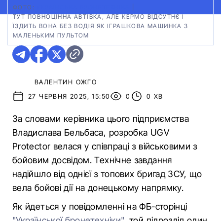
ФОТО:
УКРАЇНСЬКА БРОНЕТЕХНІКА
|
ТУТ ПОВНОЦІННА АВТІВКА, АЛЕ КЕРМО ВІДСУТНЄ І
ЇЗДИТЬ ВОНА БЕЗ ВОДІЯ ЯК ІГРАШКОВА МАШИНКА З
МАЛЕНЬКИМ ПУЛЬТОМ
ВАЛЕНТИН ОЖГО
27 ЧЕРВНЯ 2025, 15:50
0
0 ХВ
За словами керівника цього підприємства
Владислава Бельбаса, розробка UGV
Protector велася у співпраці з військовими з
бойовим досвідом. Технічне завдання
надійшло від однієї з топових бригад ЗСУ, що
вела бойові дії на донецькому напрямку.
Як йдеться у повідомленні на ФБ-сторінці
"Української бронетехніки"
, той підрозділ один