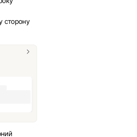
року
шу сторону
.
рний