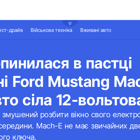
ест-драйв
Військова техніка
Вживані авто
пинилася в пастці
і Ford Mustang Ma
вто сіла 12-вольто
 змушений розбити вікно свого електро
зсередини. Mach-E не має звичайних дв
ого ключа.