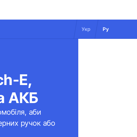
Укр
Ру
ch-E,
ва АКБ
мобіля, аби
ерних ручок або