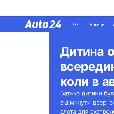
Новини
Т
Дитина о
всередин
коли в а
Батько дитини був
відімкнути двері 
слота для екстрен