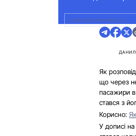
FORD MUSTANG MACH-E
ДАНИЛ
Як розпові
що через н
пасажири в
стався з йо
Корисно:
Як
У дописі на