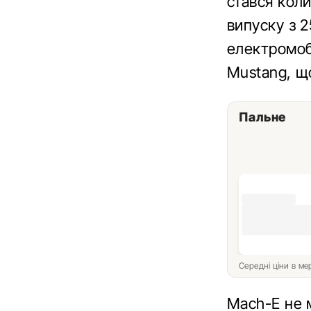
стався кол
випуску з 2
електромобі
Mustang, щ
Пальне
Середні ціни в м
Mach-E не 