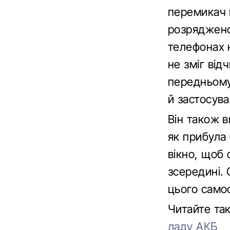
перемикач н
розряджено,
телефонах 
не зміг від
передньому
й застосув
Він також в
як прибула 
вікно, щоб 
зсередині.
цього самос
Читайте та
ладу АКБ