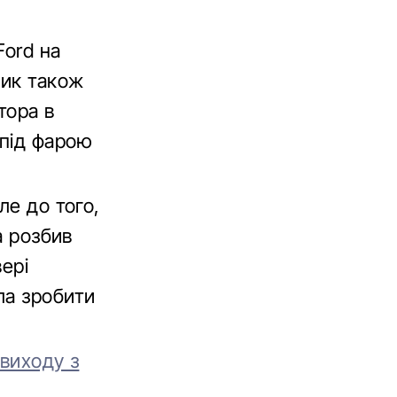
Б
Ford на
ник також
ятора в
 під фарою
ле до того,
а розбив
вері
ла зробити
 виходу з