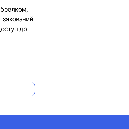
 брелком,
, захований
доступ до