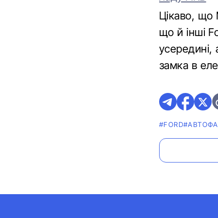
Цікаво, що
що й інші F
усередині, 
замка в еле
#FORD
#АВТОФ