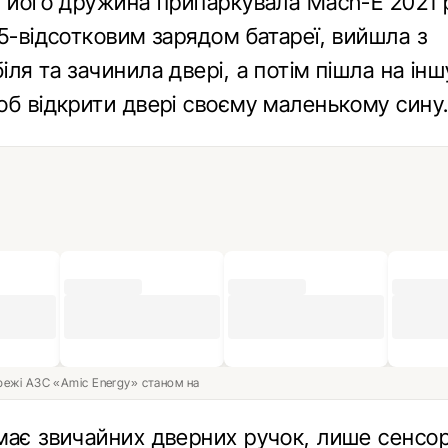
и його дружина припаркувала Mach-E 2021 
5-відсотковим зарядом батареї, вийшла з
ля та зачинила двері, а потім пішла на ін
об відкрити двері своєму маленькому сину
ережі АЗС «Amic Energy» станом на
має звичайних дверних ручок, лише сенсо