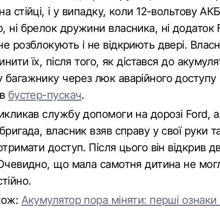
а стійці, і у випадку, коли 12-вольтову АК
 ні брелок дружини власника, ні додаток 
не розблокують і не відкриють двері. Влас
чинити їх, після того, як дістався до акумул
 багажнику через люк аварійного доступу
ав
бустер-пускач
.
икликав службу допомоги на дорозі Ford, а
бригада, власник взяв справу у свої руки т
отримати доступ. Після цього він відкрив д
 Очевидно, що мала самотня дитина не мог
тійно.
кож:
Акумулятор пора міняти: перші ознаки