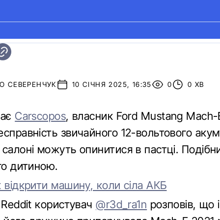
О СЕВЕРЕНЧУК
10 СІЧНЯ 2025, 16:35
0
0 ХВ
дає
Carscopos
, власник Ford Mustang Mach-
есправність звичайного 12-вольтового акум
 салоні можуть опинитися в пастці. Подібн
го дитиною.
 відкрити машину, коли сіла АКБ
 Reddit користувач
@r3d_ra1n
розповів, що 