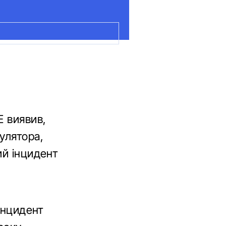
E виявив,
улятора,
ий інцидент
інцидент