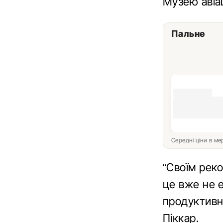
Музею авіац
Пальне
Середні ціни в м
“Своїм реко
це вже не 
продуктивн
Піккар.