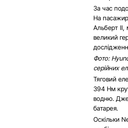
За час под
На пасажир
Альберт II,
великий ге
дослідженн
Фото: Hyun
серійних ел
Тяговий ел
394 Нм крут
водню. Дже
батарея.
Оскільки Ne