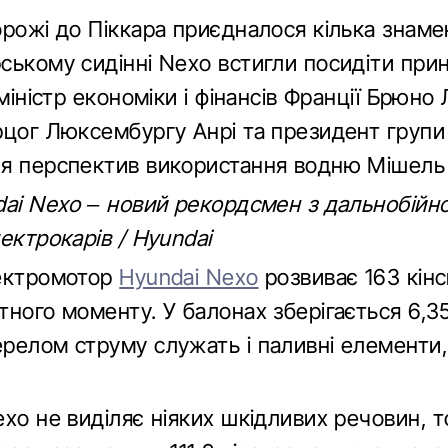
орожі до Піккара приєдналося кілька знаме
ському сидінні Nexо встигли посидіти при
 міністр економіки і фінансів Франції Брюно
рцог Люксембургу Анрі та президент групи
я перспектив використання водню Мішель
dai Nexo – новий рекордсмен з дальнобійно
ектрокарів / Hyundai
ектромотор
Hyundai Nexo
розвиває 163 кінс
ного моменту. У балонах зберігається 6,3
релом струму служать і паливні елементи, 
xo не виділяє ніяких шкідливих речовин, т