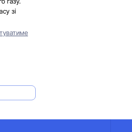
о газу.
су зі
штуватиме