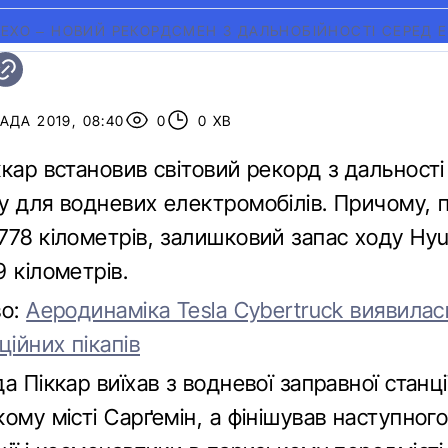
EXO – НОВИЙ РЕКОРДСМЕН З ДАЛЬНОБІЙНОСТІ СЕРЕД Е
АДА 2019, 08:40
0
0 ХВ
кар встановив світовий рекорд з дальності
у для водневих електромобілів. Причому, п
778 кілометрів, залишковий запас ходу Hy
 кілометрів.
во:
Аеродинаміка Tesla Cybertruck виявила
ційних пікапів
а Піккар виїхав з водневої заправної станц
ому місті Сарґемін, а фінішував наступного