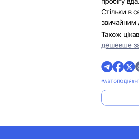
пробігу вда
Стільки в с
звичайним 
Також ціка
дешевше за
#АВТОПОДІЯ
#H