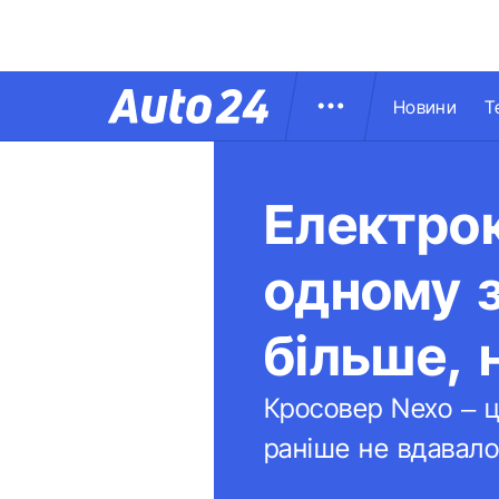
Новини
Т
Електрок
одному з
більше, 
Кросовер Nexo – ц
раніше не вдавало