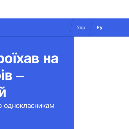
Укр
Ру
роїхав на
ів –
ий
го однокласникам