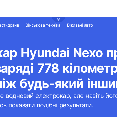
ест-драйв
Військова техніка
Вживані авто
ар Hyundai Nexo п
аряді 778 кілометр
ніж будь-який інш
е водневий електрокар, але навіть йо
сь показати подібні результати.