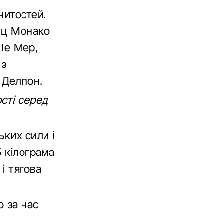
нитостей.
нц Монако
 Ле Мер,
 з
 Делпон.
сті серед
ьких сили і
5 кілограма
і тягова
о за час