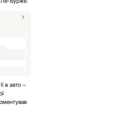
і Ле-Бурже.
ї в авто –
ої
коментував