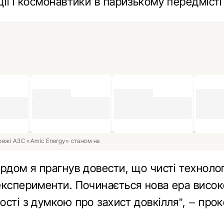
ії і космонавтики в паризькому передміст
ережі АЗС «Amic Energy» станом на
рдом я прагнув довести, що чисті технологі
експерименти. Починається нова ера висок
ості з думкою про захист довкілля”, – про