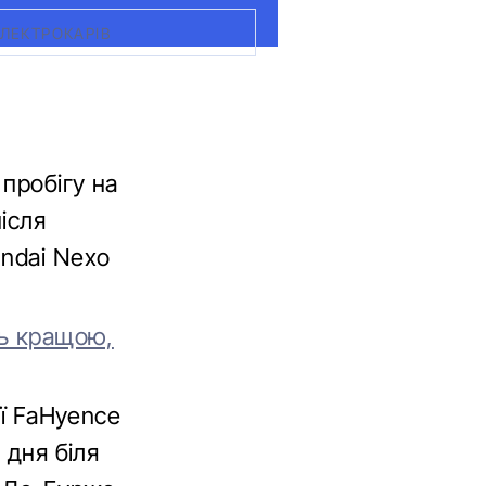
ЛЕКТРОКАРІВ
 пробігу на
ісля
undai Nexo
сь кращою,
ії FaHyence
 дня біля