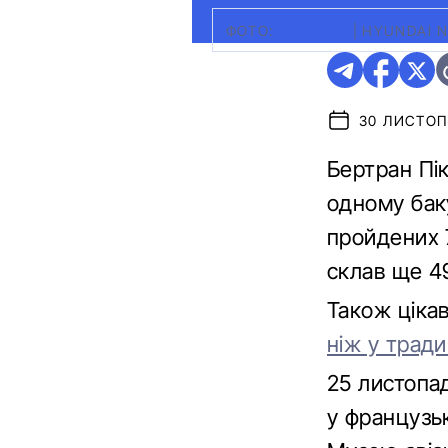
ФОТО:
HYUNDAI
|
HYUNDAI N
30 ЛИСТОП
Бертран Пік
одному бак
пройдених 
склав ще 49
Також ціка
ніж у тради
25 листопад
у французьк