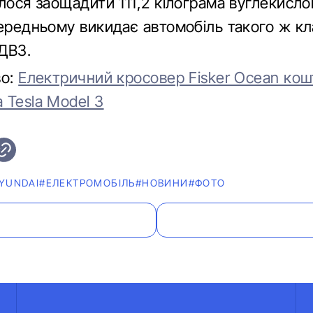
лося заощадити 111,2 кілограма вуглекислог
ередньому викидає автомобіль такого ж кла
ДВЗ.
во:
Електричний кросовер Fisker Ocean ко
 Tesla Model 3
YUNDAI
#ЕЛЕКТРОМОБІЛЬ
#НОВИНИ
#ФОТО