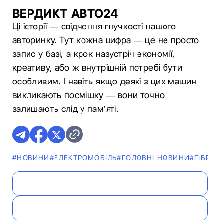
ВЕРДИКТ АВТО24
Ці історії — свідчення гнучкості нашого
авторинку. Тут кожна цифра — це не просто
запис у базі, а крок назустріч економії,
креативу, або ж внутрішній потребі бути
особливим. І навіть якщо деякі з цих машин
викликають посмішку — вони точно
залишають слід у памʼяті.
#НОВИНИ
#ЕЛЕКТРОМОБІЛЬ
#ГОЛОВНІ НОВИНИ
#ГІБРИ