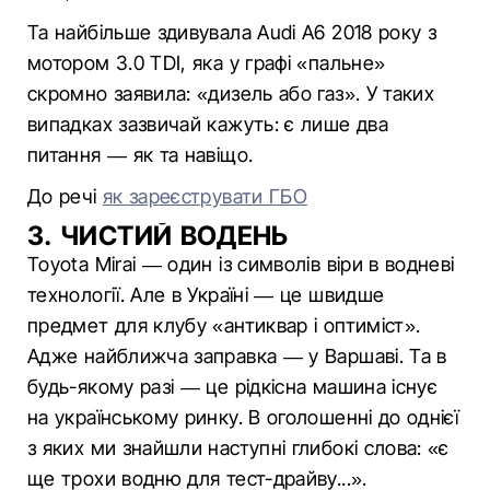
Та найбільше здивувала Audi A6 2018 року з
мотором 3.0 TDI, яка у графі «пальне»
скромно заявила: «дизель або газ». У таких
випадках зазвичай кажуть: є лише два
питання — як та навіщо.
До речі
як зареєструвати ГБО
3. ЧИСТИЙ ВОДЕНЬ
Toyota Mirai — один із символів віри в водневі
технології. Але в Україні — це швидше
предмет для клубу «антиквар і оптиміст».
Адже найближча заправка — у Варшаві. Та в
будь-якому разі — це рідкісна машина існує
на українському ринку. В оголошенні до однієї
з яких ми знайшли наступні глибокі слова: «є
ще трохи водню для тест-драйву...».