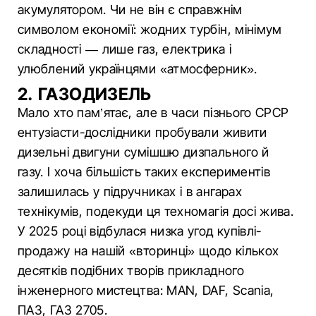
акумулятором. Чи не він є справжнім
символом економії: жодних турбін, мінімум
складності — лише газ, електрика і
улюблений українцями «атмосферник».
2. ГАЗОДИЗЕЛЬ
Мало хто пам’ятає, але в часи пізнього СРСР
ентузіасти-дослідники пробували живити
дизельні двигуни сумішшю дизпального й
газу. І хоча більшість таких експериментів
залишилась у підручниках і в ангарах
технікумів, подекуди ця техномагія досі жива.
У 2025 році відбулася низка угод купівлі-
продажу на нашій «вторинці» щодо кількох
десятків подібних творів прикладного
інженерного мистецтва: MAN, DAF, Scania,
ПАЗ, ГАЗ 2705.