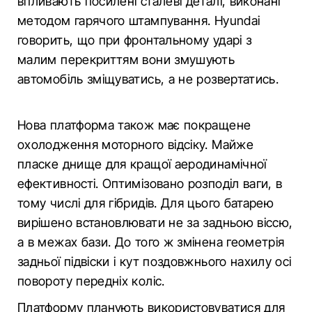
впливають посилені сталеві деталі, виконані
методом гарячого штампування. Hyundai
говорить, що при фронтальному ударі з
малим перекриттям вони змушують
автомобіль зміщуватись, а не розвертатись.
Нова платформа також має покращене
охолодження моторного відсіку. Майже
пласке днище для кращої аеродинамічної
ефективності. Оптимізовано розподіл ваги, в
тому числі для гібридів. Для цього батарею
вирішено встановлювати не за задньою віссю,
а в межах бази. До того ж змінена геометрія
задньої підвіски і кут поздовжнього нахилу осі
повороту передніх коліс.
Платформу планують використовуватися для