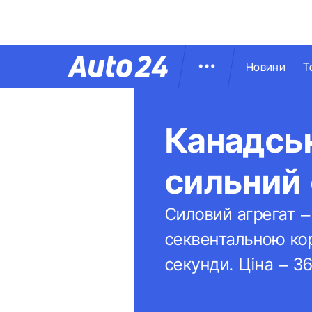
Новини
Т
Канадськ
сильний
Силовий агрегат –
секвентальною кор
секунди. Ціна – 3