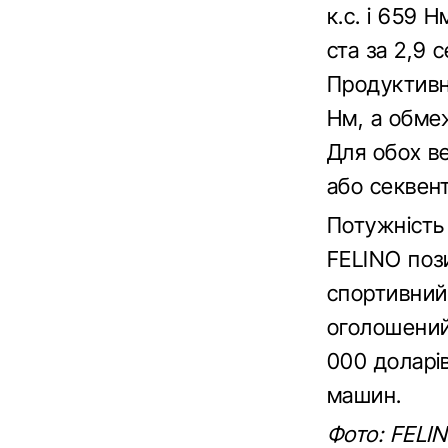
к.с. і 659 
ста за 2,9 
Продуктивні
Нм, а обмеж
Для обох ве
або секвен
Потужність
FELINO поз
спортивний 
оголошений
000 доларів
машин.
Фото: FELI