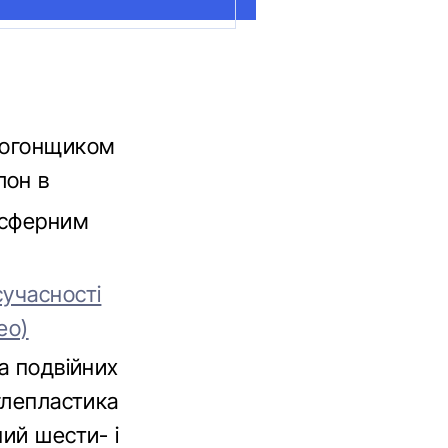
втогонщиком
лон в
осферним
учасності
ео)
а подвійних
глепластика
ий шести- і