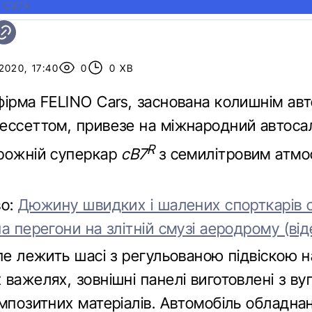
 CB7R
020, 17:40
0
0 ХВ
фірма FELINO Cars, заснована колишнім а
ессеттом, привезе на міжнародний автоса
R
рожній суперкар
cB7
з семилітровим атм
во:
Дюжину швидких і шалених спорткарів с
а перегони на злітній смузі аеродрому (від
пе лежить шасі з регульованою підвіскою н
важелях, зовнішні панелі виготовлені з ву
мпозитних матеріалів. Автомобіль обладнан