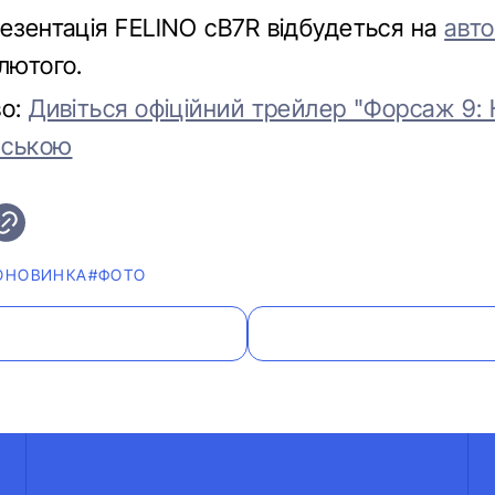
резентація FELINO cB7R відбудеться на
авт
лютого.
во:
Дивіться офіційний трейлер "Форсаж 9:
нською
ОНОВИНКА
#ФОТО