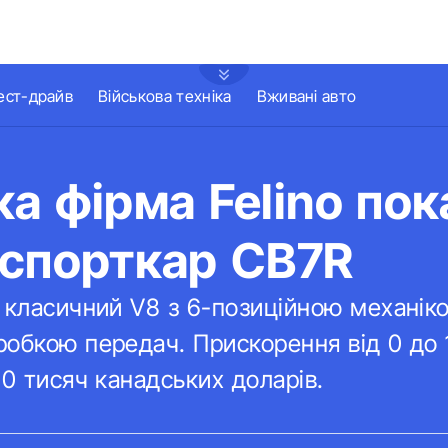
ест-драйв
Військова техніка
Вживані авто
а фірма Felino по
 спорткар CB7R
 класичний V8 з 6-позиційною механік
обкою передач. Прискорення від 0 до 
60 тисяч канадських доларів.