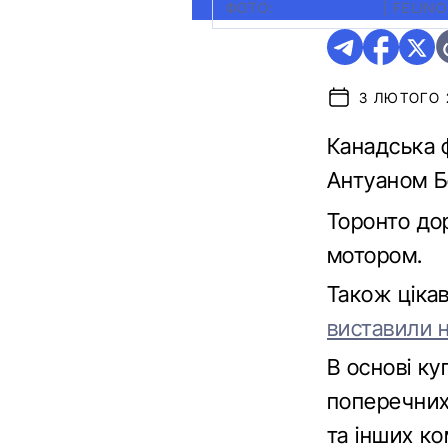
ФОТО:
FELINO СARS
|
FELINO
3 ЛЮТОГО 2
Канадська 
Антуаном Б
Торонто до
мотором.
Також ціка
виставили н
В основі ку
поперечних 
та інших ко