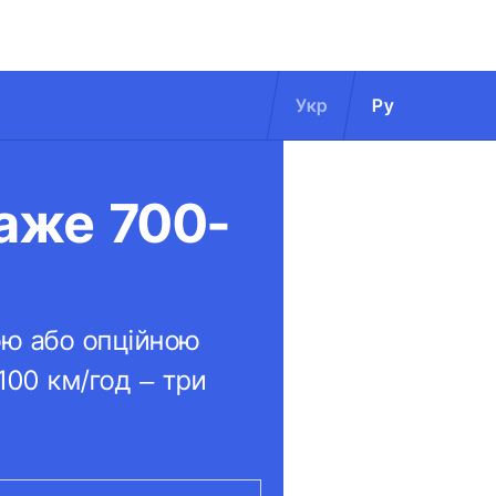
Укр
Ру
каже 700-
ою або опційною
100 км/год – три