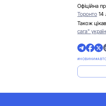
Офіційна п
Торонто
14 
Також ціка
сага" украї
#НОВИНИ
#АВТ