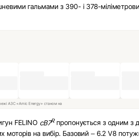
невими гальмами з 390- і 378-міліметров
ережі АЗС «Amic Energy» станом на
R
игун FELINO
cB7
пропонується з одним з 
 моторів на вибір. Базовий – 6.2 V8 поту