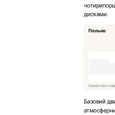
чотирипорш
дисками.
Пальне
Середні ціни в м
Базовий дв
атмосферних