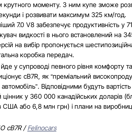
Нм крутного моменту. З ним купе зможе роз
секунди і розвивати максимум 325 км/год.
ший 7.0 V8 забезпечує продуктивність у 710
увач видкості в нього встановлений на 34
рсій на вибір пропонується шестипозиційна
тальна коробка передач.
 йде у супроводі певного рівня комфорту т
иціонує cB7R, як “преміальний високопрод
автомобіль”. Відповідними будуть вартість
 цінник у 360 000 канадійських доларів (б
 США або 6,8 млн грн) і плани на виробни
NO cB7R /
Felinocars