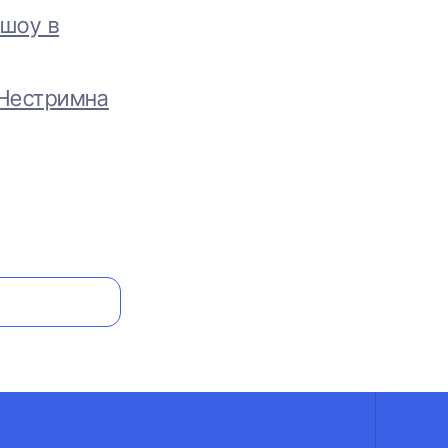
ошоу в
 Нестримна