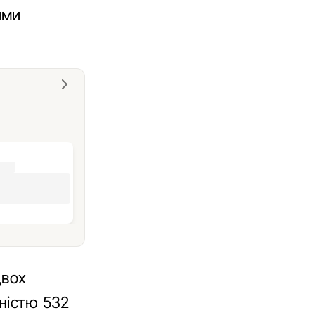
ими
двох
жністю 532