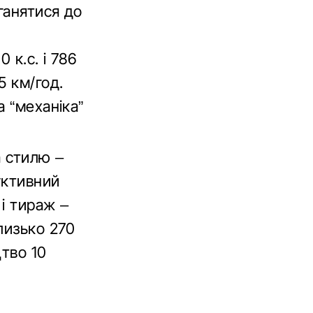
ганятися до
 к.с. і 786
5 км/год.
 “механіка”
а стилю –
уктивний
 і тираж –
лизько 270
цтво 10