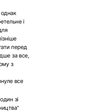
 однак
етельне і
для
пізніше
тати перед
идше за все,
ому з
инуле все
один зі
вництва”