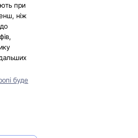
ують при
Менш, ніж
 до
фів,
ику
одальших
опі буде