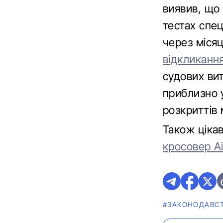
виявив, що 
тестах спец
через міся
відкликанн
судових вит
приблизно у
розкриттів 
Також ціка
кросовер A
#ЗАКОНОДАВС