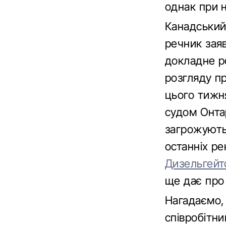
однак при 
Канадський
речник заяв
докладне ро
розгляду пр
цього тижн
судом Онтар
загрожують 
останніх р
Дизельгей
ще дає про 
Нагадаємо, 
співробітни