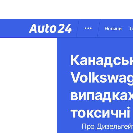
Новини
Т
Канадсь
Volkswag
випадках
токсичні
Про Дизельгейт