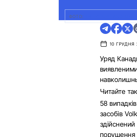
ФОТО:
THE GLOBE AND MAIL
10 ГРУДНЯ 
Уряд Канад
виявленими
навколишнь
Читайте та
58 випадкі
засобів Vol
здійснений 
порушення –