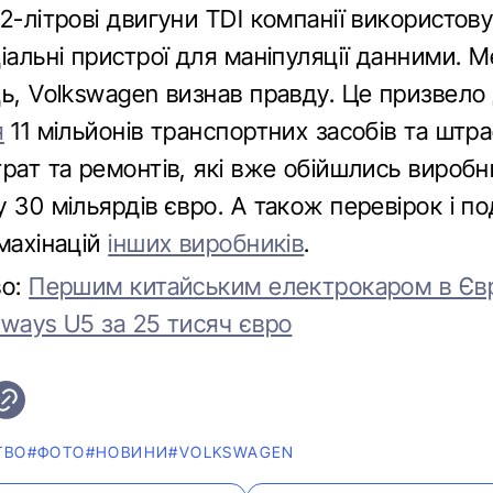
2-літрові двигуни TDI компанії використов
іальні пристрої для маніпуляції данними. 
ць, Volkswagen визнав правду. Це призвело
я
11 мільйонів транспортних засобів та штра
рат та ремонтів, які вже обійшлись виробн
 30 мільярдів євро. А також перевірок і п
махінацій
інших виробників
.
во:
Першим китайським електрокаром в Євр
iways U5 за 25 тисяч євро
ТВО
#ФОТО
#НОВИНИ
#VOLKSWAGEN