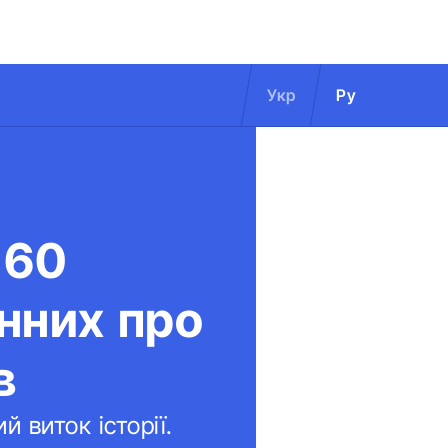
Укр
Ру
 60
нних про
в
 виток історії.