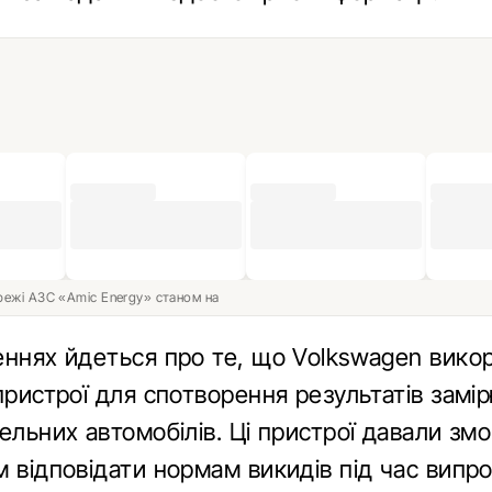
ережі АЗС «Amic Energy» станом на
еннях йдеться про те, що Volkswagen вико
пристрої для спотворення результатів замі
ельних автомобілів. Ці пристрої давали змо
 відповідати нормам викидів під час випр