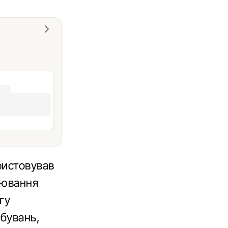
ристовував
рювання
гу
обувань,