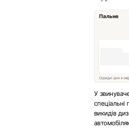
Пальне
Середні ціни в м
У звинувач
спеціальні 
викидів диз
автомобілям