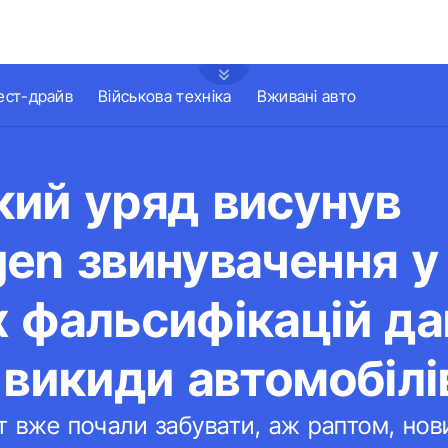
ест-драйв
Військова техніка
Вживані авто
кий уряд висунув
en звинувачення у
 фальсифікацій да
 викиди автомобілі
 вже почали забувати, аж раптом, новий