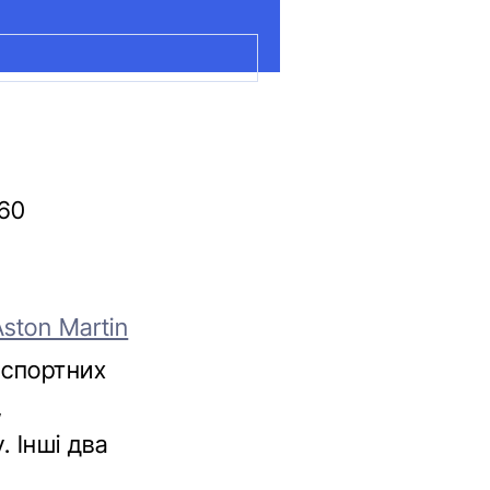
 60
ston Martin
нспортних
,
. Інші два