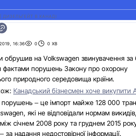
|
ДИЗЕЛЬГЕЙТ В КАНАДІ
2019, 16:36
0
0 ХВ
и обрушив на Volkswagen звинувачення за
 фактами порушень Закону про охорону
ого природного середовища країни.
кож:
Канадський бізнесмен хоче викупити A
в порушень – це імпорт майже 128 000 тра
kswagen, які не відповідали нормам викидів
між січнем 2008 року та груднем 2015 року
 за надання недостовірної ​​інформації.