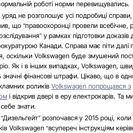
нормальній роботі норми перевищувались.
 уряд не розголошує усі подробиці справи,
ив, що “правоохоронці провели всебічне, р
зслідування” у рамках підготовки доказів 
окуратурою Канади. Справа має піти далі 
я, оскільки Volkswagen буде змушений пос
іо. Як і в інших випадках, Volkswagen, шв
значні фінансові штрафи. Цікаво, що в одн
екламних роликів
Volkswagen попрощався з
том
і відкрив двері в еру електрокарів. Та м
себе знати.
“Дизельгейт” розпочався у 2015 році, коли 
ків Volkswagen “всупереч інструкціям кері