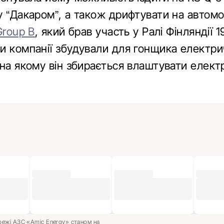
у “Дакаром”, а також дрифтувати на автомо
Group B
, який брав участь у Ралі Фінляндії 1
и компанії збудували для гонщика електр
 на якому він збирається влаштувати елект
ережі АЗС «Amic Energy» станом на