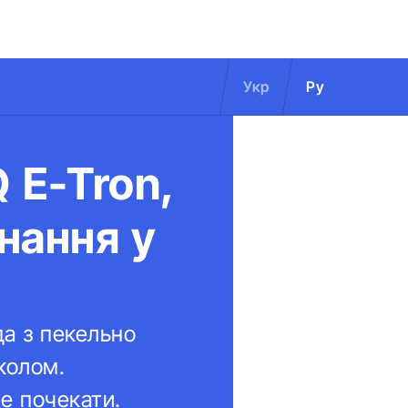
Укр
Ру
 E-Tron,
днання у
да з пекельно
колом.
е почекати.