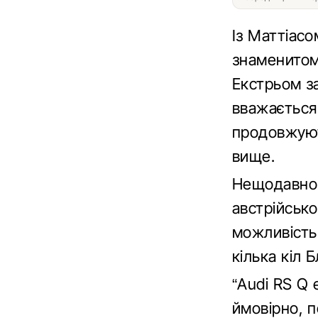
Із Маттіас
знаменитом
Екстрьом за
вважається
продовжуют
вище.
Нещодавно A
австрійськ
можливість
кілька кіл 
“Audi RS Q 
ймовірно, п