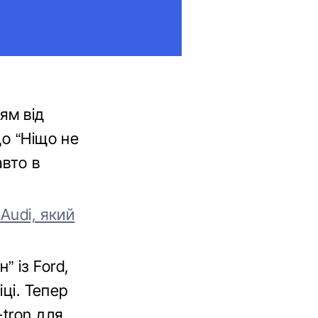
ям від
що “Ніщо не
авто в
 Audi, який
” із Ford,
іці. Тепер
-tron для