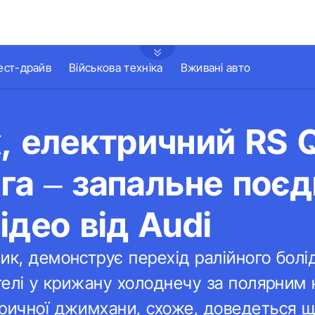
ест-драйв
Військова техніка
Вживані авто
, електричний RS Q
рига – запальне поє
ідео від Audi
ик, демонструє перехід ралійного болі
стелі у крижану холоднечу за полярним 
ричної джимхани, схоже, доведеться щ