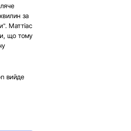
пляче
 хвилин за
и”. Маттіас
ши, що тому
ну
ron вийде