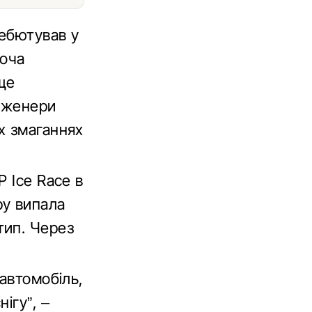
дебютував у
Хоча
ще
нженери
х змаганнях
 Ice Race в
ру випала
тип. Через
автомобіль,
ігу”, –