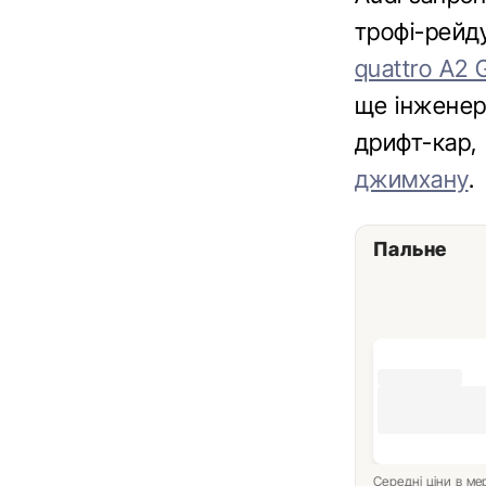
трофі-рейд
quattro A2 
ще інженер
дрифт-кар,
джимхану
.
Пальне
Середні ціни в м