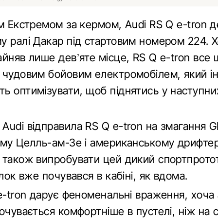
ом Екстремом за кермом, Audi RS Q e-tron 
у ралі Дакар під стартовим номером 224. 
йняв лише дев’яте місце, RS Q e-tron все 
 чудовим бойовим електромобілем, який і
ь оптимізувати, щоб піднятись у наступни
udi відправила RS Q e-tron на змагання GP
ому Целль-ам-Зе і американському дрифте
 також випробувати цей дикий спортпрото
Блок вже почувався в кабіні, як вдома.
e-tron дарує феноменальні враження, хоча 
очувається комфортніше в пустелі, ніж на сн