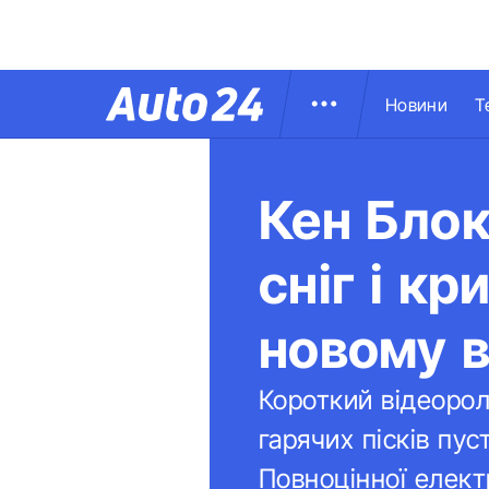
Новини
Т
Кен Блок
сніг і к
новому в
Короткий відеорол
гарячих пісків пу
Повноцінної елект