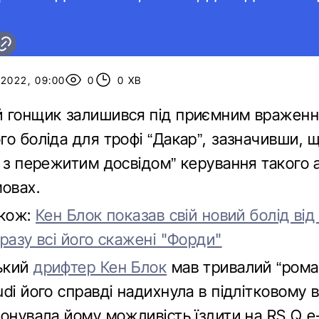
2022, 09:00
0
0 ХВ
 гонщик залишився під приємним враженн
о боліда для трофі “Дакар”, зазначивши, 
 з пережитим досвідом” керування такого 
мовах.
акож:
Кен Блок показав свій новий болід від
разу всі його скажені "Форди"
ький
дрифтер Кен Блок
мав тривалий “роман
di його справді надихнула в підлітковому в
онувала йому можливість їздити на RS Q e