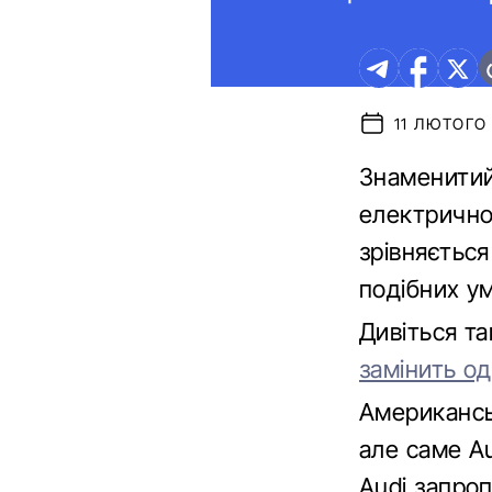
11 ЛЮТОГО 
Знаменитий
електричног
зрівняється
подібних у
Дивіться т
замінить од
Американс
але саме Au
Audi запроп