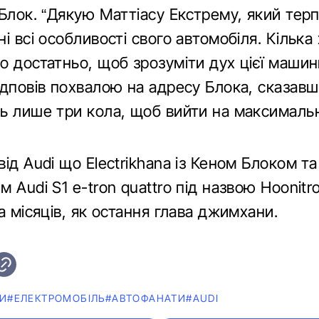
 Блок. “Дякую Маттіасу Екстрему, який тер
і всі особливості свого автомобіля. Кілька
 достатньо, щоб зрозуміти дух цієї машин
ідповів похвалою на адресу Блока, сказав
ь лише три кола, щоб вийти на максималь
ід Audi що Electrikhana із Кеном Блоком та
 Audi S1 ​​e-tron quattro під назвою Hoonit
а місяців, як остання глава джимхани.
И
#ЕЛЕКТРОМОБІЛЬ
#АВТОФАНАТИ
#AUDI