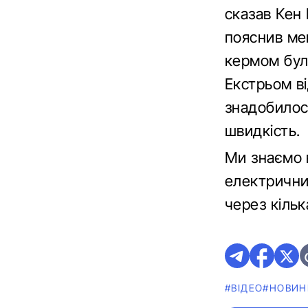
сказав Кен
пояснив мен
кермом було
Екстрьом в
знадобилос
швидкість.
Ми знаємо в
електричним
через кільк
#ВІДЕО
#НОВИН