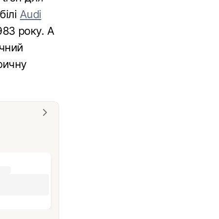
білі
Audi
983 року. А
ичний
ричну