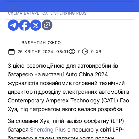
ФОТО:
ІЛЮСТРАТИВНЕ CATL
|
СХЕМА БАТАРЕЇ CATL SHENXING PLUS
ВАЛЕНТИН ОЖГО
26 КВІТНЯ 2024, 08:01
0
0 ХВ
З цією революційною для автовиробників
батареєю на виставці Auto China 2024
журналістів познайомив головний технічний
директор підрозділу електронних автомобілів
Contemporary Amperex Technology (CATL) Гао
Хуа, під патронатом якого велася розробка.
За словами Хуа, літій-залізо-фосфатну (LFP)
батарея
Shenxing Plus
є першою у світі LFP-
батареєю з таким запасом ходу: допоки