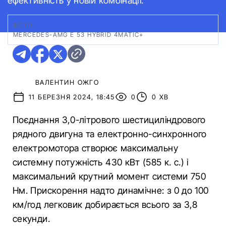
ефективність у новій комбінації.
ФОТО:
MERCEDES-BENZ CARS
|
MERCEDES-AMG E 53 HYBRID 4MATIC+
ВАЛЕНТИН ОЖГО
11 БЕРЕЗНЯ 2024, 18:45
0
0 ХВ
Поєднання 3,0-літрового шестициліндрового
рядного двигуна та електронно-синхронного
електромотора створює максимальну
системну потужність 430 кВт (585 к. с.) і
максимальний крутний момент системи 750
Нм. Прискорення надто динамічне: з 0 до 100
км/год легковик добирається всього за 3,8
секунди.