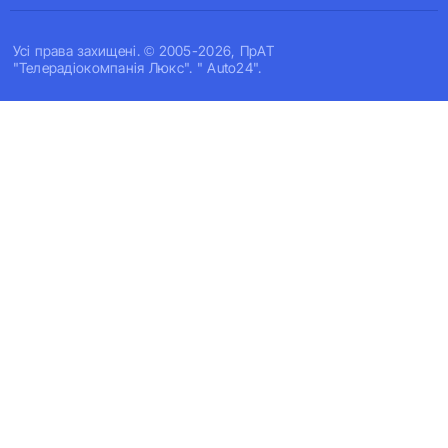
Усi права захищенi. © 2005-2026, ПрАТ
"Телерадіокомпанія Люкс". " Auto24".