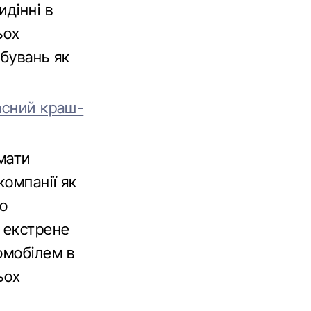
дінні в
ьох
обувань як
асний краш-
имати
компанії як
но
 екстрене
омобілем в
ьох