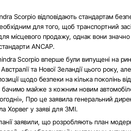
ndra Scorpio відповідають стандартам безп
необхідним для того, щоб транспортний зас
для місцевого продажу, однак вони значн
 стандарти ANCAP.
hindra Scorpio вперше були випущені на ри
 Австралії та Нової Зеландії цього року, ал
позиції щодо безпеки на кілька поколінь ві
и бачимо майже з кожним новим автомобіл
огодні», Про це заявила генеральний дире
а Хорвег у заяві для ЗМІ.
панії заявили, що розробляють план модерн