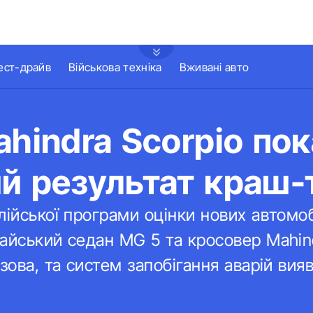
ест-драйв
Військова техніка
Вживані авто
ahindra Scorpio по
й результат краш-
лійської програми оцінки нових автомо
айський седан MG 5 та кросовер Mahind
узова, та систем запобігання аварій ви