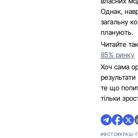
власних мо
Однак, нав
загальну ко
планують.
Читайте та
85% ринку
Хоч сама ор
результати
те що попит
тільки зрос
#ФОТО
#КРАШ-