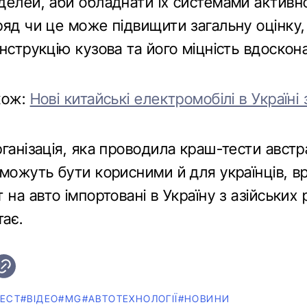
делей, аби обладнати їх системами активно
ряд чи це може підвищити загальну оцінку,
нструкцію кузова та його міцність вдоско
кож:
Нові китайські електромобілі в Україні
ганізація, яка проводила краш-тести австра
 можуть бути корисними й для українців, 
 на авто імпортовані в Україну з азійських 
тає.
ТЕСТ
#ВІДЕО
#MG
#АВТОТЕХНОЛОГІЇ
#НОВИНИ