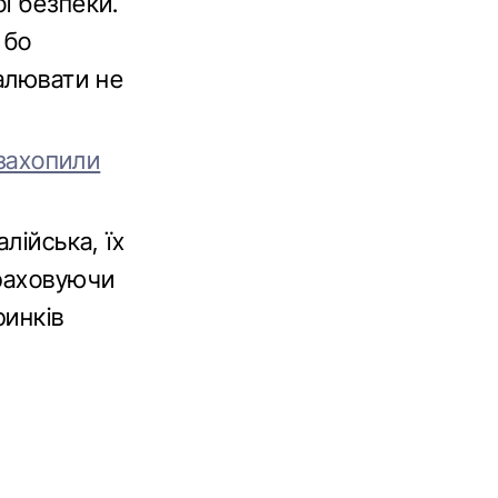
ї безпеки.
 бо
налювати не
 захопили
лійська, їх
враховуючи
ринків