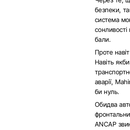
Через те, щ
безпеки, та
система мо
сонливості 
бали.
Проте навіт
Навіть якб
транспортн
аварії, Mah
би нуль.
Обидва авто
фронтальни
ANCAP звин