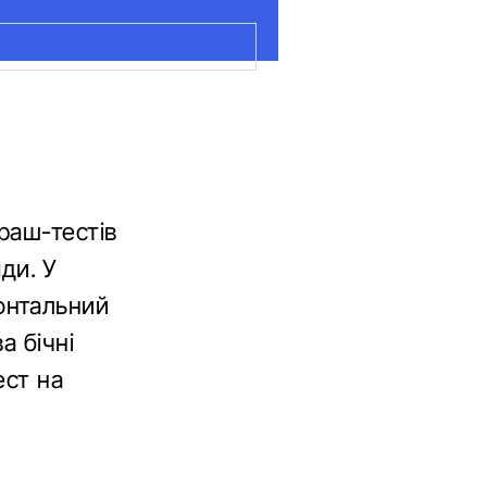
раш-тестів
яди. У
онтальний
а бічні
ест на