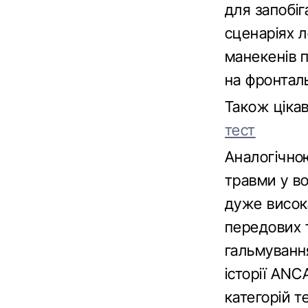
для запобіг
сценаріях л
манекенів п
на фронталь
Також ціка
тест
Аналогічною
травми у во
дуже висока
передових 
гальмуванн
історії ANC
категорій т