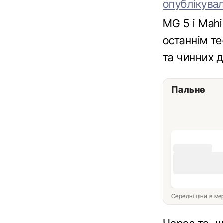
опублікува
MG 5 і Mahi
останнім т
та чинних д
Пальне
Середні ціни в м