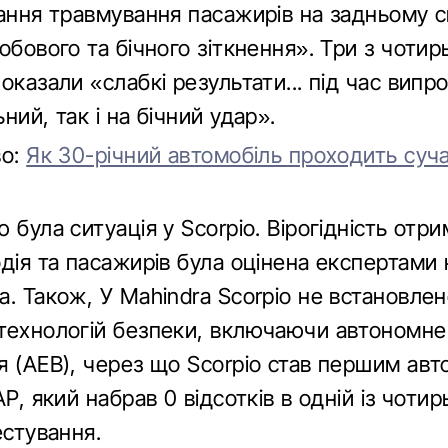
ання травмування пасажирів на задньому си
обового та бічного зіткнення». Три з чотир
оказали «слабкі результати... під час випр
ний, так і на бічний удар».
во:
Як 30-річний автомобіль проходить суч
 була ситуація у Scorpio. Вірогідність отр
дія та пасажирів була оцінена експертами 
. Також, У Mahindra Scorpio не встановле
технологій безпеки, включаючи автономне
я (AEB), через що Scorpio став першим авт
AP, який набрав 0 відсотків в одній із чотир
естування.