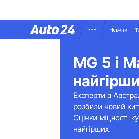
Новини
Т
MG 5 і M
найгірши
Експерти з Австра
розбили новий кит
Оцінки міцності к
найгірших.