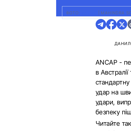
ФОТО:
ANCAP
|
MAHINDRA S
ДАНИЛ
ANCAP - пе
в Австралії
стандартну
удар на шви
удари, випр
безпеку піш
Читайте та