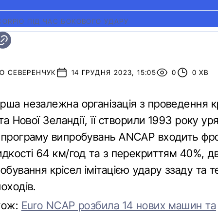
CORPIO ПІД ЧАС БОКОВОГО УДАРУ
О СЕВЕРЕНЧУК
14 ГРУДНЯ 2023, 15:05
0
0 ХВ
рша незалежна організація з проведення к
 та Нової Зеландії, її створили 1993 року ур
 програму випробувань ANCAP входить фр
дкості 64 км/год та з перекриттям 40%, дв
обування крісел імітацією удару ззаду та т
оходів.
кож:
Euro NCAP розбила 14 нових машин та