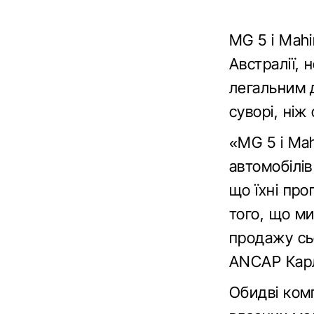
MG 5 і Mahi
Австралії, 
легальним 
суворі, ніж
«MG 5 і Ma
автомобілів
що їхні про
того, що м
продажу сь
ANCAP Карл
Обидві ком