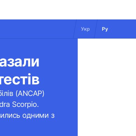
Укр
Ру
казали
тестів
білів (ANCAP)
ra Scorpio.
явились одними з