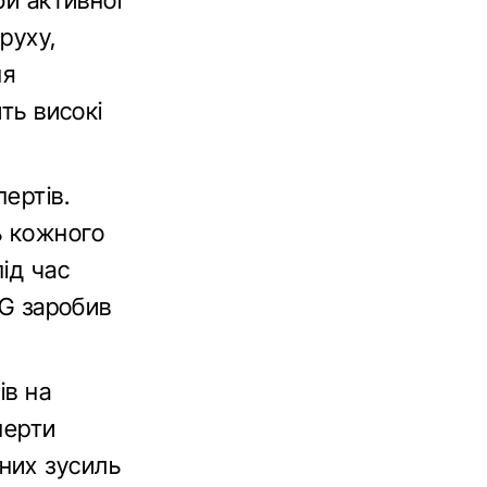
би активної
руху,
ня
ть високі
ертів.
ь кожного
ід час
MG заробив
ів на
перти
них зусиль