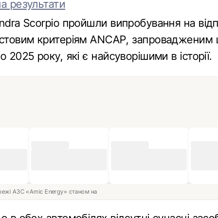
ла результати
ndra Scorpio пройшли випробування на відп
естовим критеріям ANCAP, запровадженим 
о 2025 року, які є найсуворішими в історії.
ережі АЗС «Amic Energy» станом на