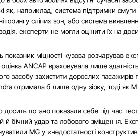
о в обох автомобілях відсутні сучасні засо
кі як, наприклад, система підтримки смуги 
ніторингу сліпих зон, або система виявлен
водія, експерти не могли оцінити їх на доси
ь показник міцності кузова розчарував експ
и оцінка ANCAP враховувала лише здатніст
ого засобу захистити дорослих пасажирів п
indra отримала б лише одну зірку, тоді як 
 досить погано показали себе під час тест
й й бічний удар та лобового зміщення. Екс
уватили MG у «недостатності конструктив