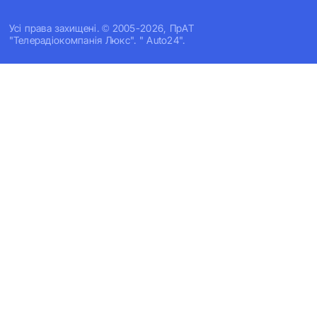
Усi права захищенi. © 2005-2026, ПрАТ
"Телерадіокомпанія Люкс". " Auto24".