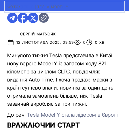
ФОТО:
TESLA
|
TESLA MODEL Y
СЕРГІЙ МАТУСЯК
12 ЛИСТОПАДА 2025, 09:59
0
0 ХВ
Минулого тижня Tesla представила в Китаї
нову версію Model Y із запасом ходу 821
кілометр за циклом CLTC, повідомляє
видання Auto Time. І хоча продажі марки в
країні суттєво впали, новинка за один день
отримала замовлень більше, ніж Tesla
зазвичай виробляє за три тижні.
До речі
Tesla Model Y стала лідером в Європі
ВРАЖАЮЧИЙ СТАРТ