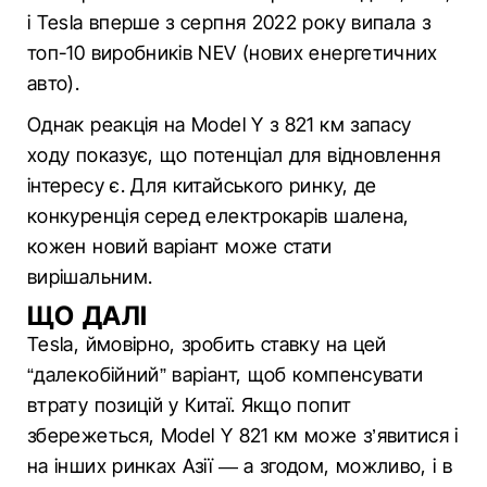
і Tesla вперше з серпня 2022 року випала з
топ-10 виробників NEV (нових енергетичних
авто).
Однак реакція на Model Y з 821 км запасу
ходу показує, що потенціал для відновлення
інтересу є. Для китайського ринку, де
конкуренція серед електрокарів шалена,
кожен новий варіант може стати
вирішальним.
ЩО ДАЛІ
Tesla, ймовірно, зробить ставку на цей
“далекобійний” варіант, щоб компенсувати
втрату позицій у Китаї. Якщо попит
збережеться, Model Y 821 км може з’явитися і
на інших ринках Азії — а згодом, можливо, і в