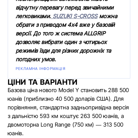
відчутну перевагу перед звичайними
легковиками.
SUZUKI S-CROSS
можна
обрати з приводом 4х4 вже у базовій
версії. До того ж система ALLGRIР
дозволяє вибрати один з чотирьох
режимів їзди для різних дорожніх та
погодних умов.
РЕКЛАМНА ІНФОРМАЦІЯ
ЦІНИ ТА ВАРІАНТИ
Базова ціна нового Model Y становить 288 500
юанів (приблизно 40 500 доларів США). Для
порівняння, стандартна задньопривідна версія
з дальністю 593 км коштує 263 500 юанів, а
двомоторна Long Range (750 км) — 313 500
юанів.