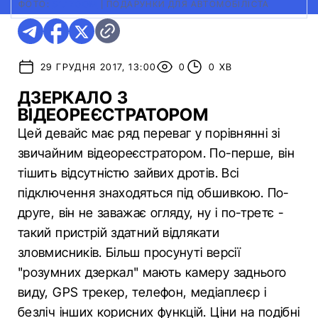
ФОТО:
S1.1ZOOM
|
ПОДАРУНКИ ДЛЯ АВТОМОБІЛІСТА
29 ГРУДНЯ 2017, 13:00
0
0 ХВ
ДЗЕРКАЛО З
ВІДЕОРЕЄСТРАТОРОМ
Цей девайс має ряд переваг у порівнянні зі
звичайним відеореєстратором. По-перше, він
тішить відсутністю зайвих дротів. Всі
підключення знаходяться під обшивкою. По-
друге, він не заважає огляду, ну і по-третє -
такий пристрій здатний відлякати
зловмисників. Більш просунуті версії
"розумних дзеркал" мають камеру заднього
виду, GPS трекер, телефон, медіаплеєр і
безліч інших корисних функцій. Ціни на подібні