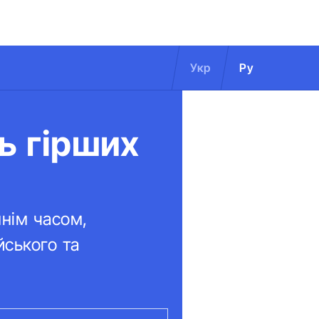
Укр
Ру
ть гірших
ннім часом,
йського та