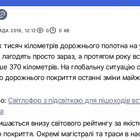
|
НАЙКРАЩІ ТА НАЙГІРШІ ДОРОГИ В УКРАЇНІ У 2019 РОЦІ
ДА 2019, 12:12
0
0 ХВ
х тисяч кілометрів дорожнього полотна на 
лагодять просто зараз, а протягом року в
е 370 кілометрів. На глобальну ситуацію 
го дорожнього покриття останні зміни майж
во:
Світлофор з підсвіткою для пішоходів в
ва
ишається внизу світового рейтингу за якіс
покриття. Окремі магістралі та траси в на