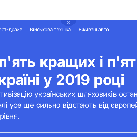
ест-драйв
Військова техніка
Вживані авто
п'ять кращих і п'я
країні у 2019 році
ивізацію українських шляховиків оста
алі усе ще сильно відстають від європе
рівня.