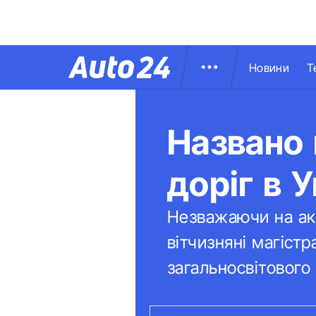
Новини
Т
Названо 
доріг в У
Незважаючи на акт
вітчизняні магістр
загальносвітового 