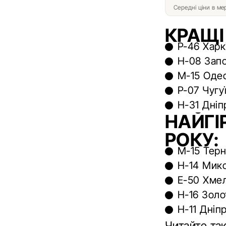
Середні ціни в м
КРАЩІ
Р-46 Харк
Н-08 Запо
М-15 Одес
Р-07 Чугу
Н-31 Дніп
НАЙГІ
РОКУ:
М-15 Терн
Н-14 Мико
Е-50 Хмел
Н-16 Золо
Н-11 Дніпр
Читайте та