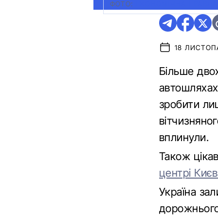
ФОТО:
ЕКОНОМІЧНА ПРАВДА
18 ЛИСТОПА
Більше дво
автошляхах 
зробити лиш
вітчизняно
вплинули.
Також ціка
центрі Киє
Україна зал
дорожнього 