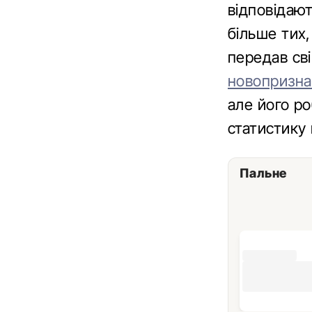
відповідают
більше тих
передав сві
новопризна
але його р
статистику 
Пальне