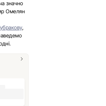
ча значно
мир Омелян
Кубракову
,
 наведемо
одні.