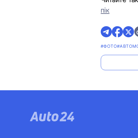
пік
#ФОТО
#АВТОМО