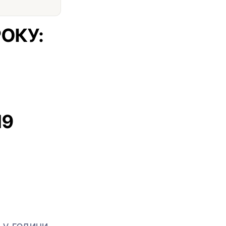
РОКУ:
19
 у години