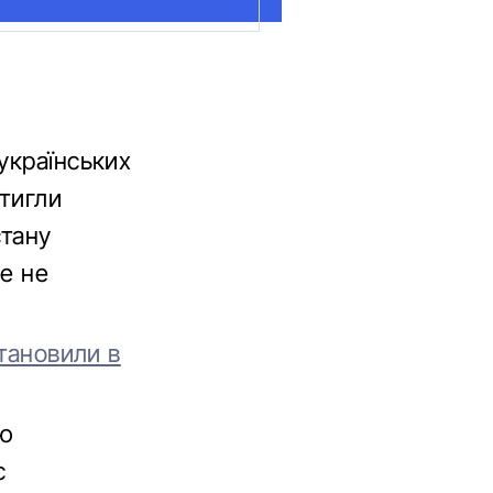
українських
стигли
стану
е не
становили в
тю
с