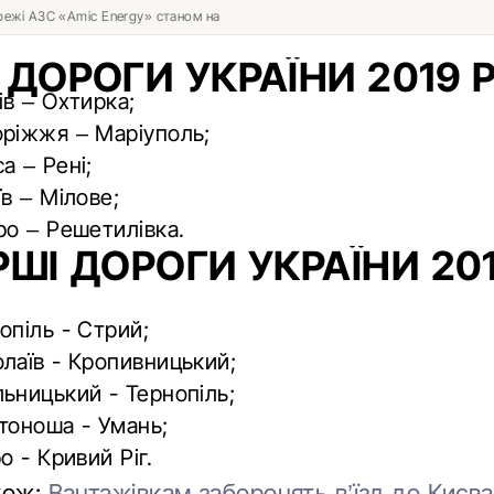
ережі АЗС «Amic Energy» станом на
 ДОРОГИ УКРАЇНИ 2019 
ів – Охтирка;
ріжжя – Маріуполь;
а – Рені;
їв – Мілове;
ро – Решетилівка.
РШІ ДОРОГИ УКРАЇНИ 20
опіль - Стрий;
лаїв - Кропивницький;
ьницький - Тернопіль;
тоноша - Умань;
о - Кривий Ріг.
кож:
Вантажівкам заборонять в’їзд до Києва