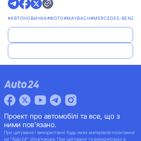
#АВТОНОВИНКА
#ФОТО
#MAYBACH
#MERCEDES-BENZ
#
Проект про автомобілі та все, що з
ними пов'язано.
При цитуванні і використанні будь-яких матеріалів посилання
на "Auto24" обов'язкове. При цитуванні та використанні в