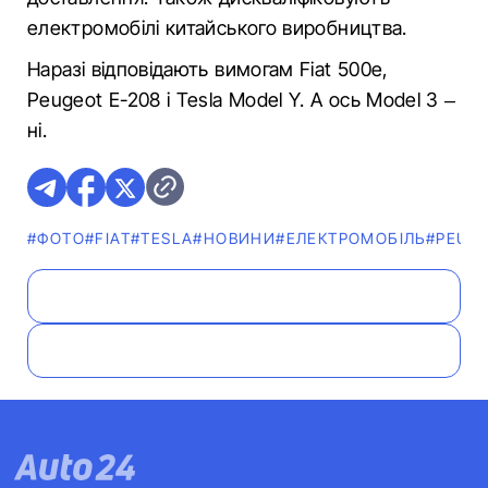
електромобілі китайського виробництва.
Наразі відповідають вимогам Fiat 500e,
Peugeot E-208 і Tesla Model Y. А ось Model 3 –
ні.
#ФОТО
#FIAT
#TESLA
#НОВИНИ
#ЕЛЕКТРОМОБІЛЬ
#PEUG