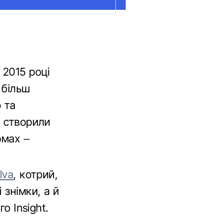
 2015 році
 більш
 та
и створили
рмах –
lva
, котрий,
 знімки, а й
о Insight.