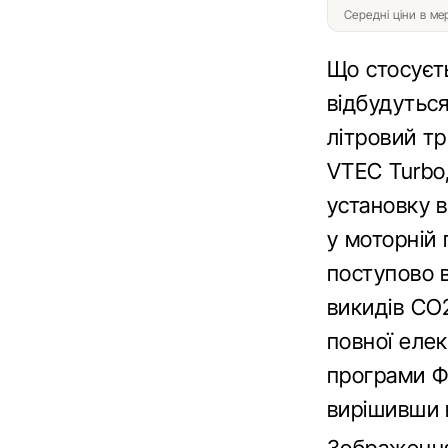
Середні ціни в м
Що стосуєт
відбудуться
літровий т
VTEC Turbo,
установку в
у моторній 
поступово в
викидів CO2
повної елек
програми Ф
вирішивши в