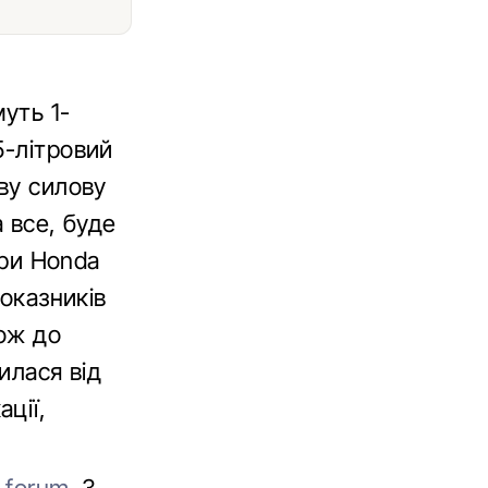
уть 1-
5-літровий
ву силову
 все, буде
ори Honda
показників
кож до
илася від
ції,