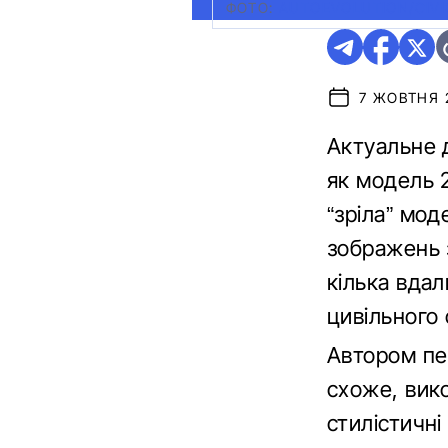
ФОТО:
AUTOEVOLUTION/CIVI
7 ЖОВТНЯ 2
Актуальне д
як модель 2
“зріла” мод
зображень 
кілька вда
цивільного 
Автором пе
схоже, вико
стилістичні