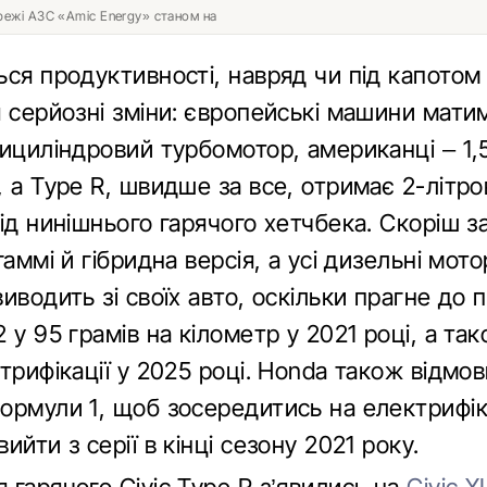
ережі АЗС «Amic Energy» станом на
ься продуктивності, навряд чи під капотом
 серйозні зміни: європейські машини матим
рициліндровий турбомотор, американці – 1,
 а Type R, швидше за все, отримає 2-літро
ід нинішнього гарячого хетчбека. Скоріш за
гаммі й гібридна версія, а усі дизельні мот
иводить зі своїх авто, оскільки прагне до 
 у 95 грамів на кілометр у 2021 році, а та
трифікації у 2025 році. Honda також відмов
ормули 1, щоб зосередитись на електрифіка
ийти з серії в кінці сезону 2021 року.