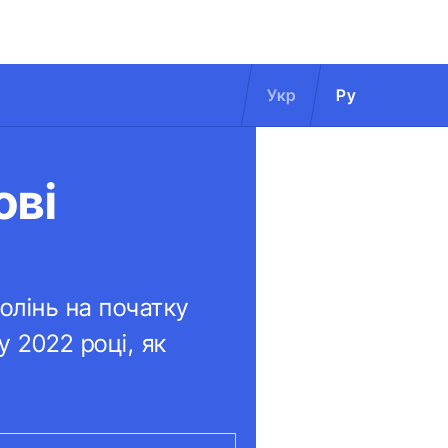
Укр
Ру
ові
олінь на початку
у 2022 році, як