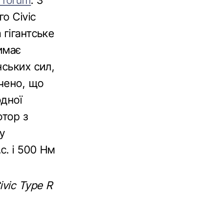
I forum
. З
о Civic
 гігантське
имає
нських сил,
чено, що
одної
отор з
у
с. і 500 Нм
vic Type R