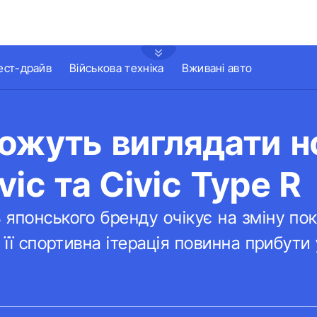
ест-драйв
Військова техніка
Вживані авто
ожуть виглядати н
vic та Civic Type R
японського бренду очікує на зміну пок
 її спортивна ітерація повинна прибути 