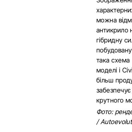
Зображення
характерни
можна відмі
антикрило н
гібридну си
побудовану
така схема
моделі і Ci
більш прод
забезпечує
крутного м
Фото: ренде
/ Autoevolut