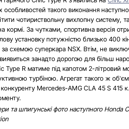
 гарячого Civic Type R з’явились на
Civic X
х особливостей такого виконання наступног
тити чотириствольну вихлопну систему, та
а кормі. За чутками, спортивна версія отр
лову установку потужністю близько 400 кі
 за схемою суперкара NSX. Втім, не виклю
 виявиться занадто дорогою для більш нар
vic Type R матиме під капотом 2-літровий м
уктивною турбіною. Агрегат такого ж об’єм
 конкуренту Mercedes-AMG CLA 45 S 415 к.
оменту.
ри та шпигунські фото наступного Honda Ci
ion