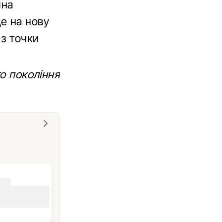
чна
е на нову
 з точки
го покоління