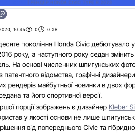
C XI FORUM
|
РЕНДЕР HONDA CIVIC TYPE R 2023
020, 10:45
0
0 ХВ
есяте покоління Honda Civic дебютувало у
016 року, а наступного року седан змінить
ель. На основі численних шпигунських фото
з патентного відомства, графічні дизайнер
лих рендерів майбутньої новинки в двох фо
седана та його спортивної версії.
ршої порції зображень є дизайнер
Kleber Si
ристав у якості основи не лише шпигунські
 рішення від попереднього Civic та гібридног