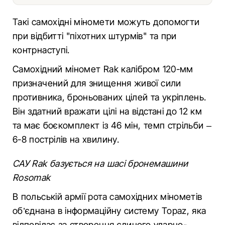
Такі самохідні міномети можуть допомогти
при відбитті "піхотних штурмів" та при
контрнаступі.
Самохідний міномет Rak калібром 120-мм
призначений для знищення живої сили
противника, броньованих цілей та укріплень.
Він здатний вражати цілі на відстані до 12 км
та має боєкомплект із 46 мін, темп стрільби –
6-8 пострілів на хвилину.
САУ Rak базується на шасі бронемашини
Rosomak
В польській армії рота самохідних мінометів
об’єднана в інформаційну систему Topaz, яка
відповідає за створення єдиного ударно-