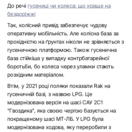
До речі
гусениці чи колеса: що краще на
бездоріжжі
Так, колісний привід забезпечує чудову
оперативну мобільність. Але колісна база за
прохідністю на ґрунтах ніколи не зрівняється з
гусеничною платформою. Також гусенична
база стійкіша у випадку контрбатарейної
боротьби, бо колеса через уламки стають
розхідним матеріалом.
Втім, у 2021 році поляки показали Rak на
гусеничній базі, з назвою LPG. Це
модернізована версія на шасі САУ 2С1
"Гвоздика", яка своєю чергою базується на
покращеному шасі МТ-ЛБ. У LPG була
модернізована ходова, яку переробили з