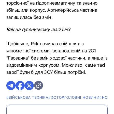
торсіонної на гідропневматичну та значно
збільшили корпус. Артилерійська частина
залишилась без змін.
Rak на гусеничному шасі LPG
Щобільше, Rak починав свій шлях з
мінометної системи, встановленій на 2С1
"Гвоздика" без змін ходової частини, а лише із
видозміненим корпусом. Можливо, саме такі
версії були б для ЗСУ більш потрібні.
#ВІЙСЬКОВА ТЕХНІКА
#ФОТО
#ГОЛОВНІ НОВИНИ
#НОВИ