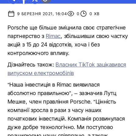
9 БЕРЕЗНЯ 2021, 16:04
0
0 ХВ
Porsche ще більше зміцнила своє стратегічне
партнерство з
Rimac
, збільшивши свою частку
акцій з 15 до 24 відсотків, хоча і без
контролюючого впливу.
Дізнайтесь також:
Власник TikTok зацікавився
випуском електромобілів
“Наша інвестиція в Rimac виявилася
абсолютно правильною”, – зазначив Лутц
Мешке, член правління Porsche. “Цінність
компанії зросла в рази з часу наших
початкових інвестицій. Компанія розвинулася
дуже добре технологічно. Ми поступово
розширюємо нашу співпрацю, а також