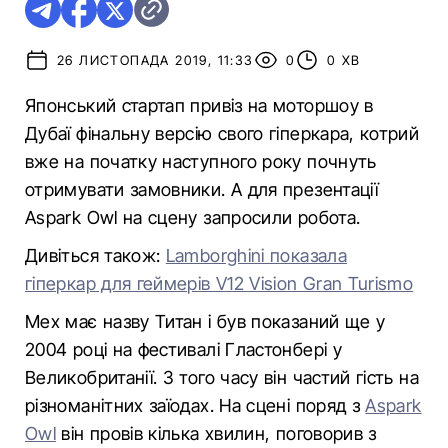
26 ЛИСТОПАДА 2019, 11:33
0
0 ХВ
Японський стартап привіз на моторшоу в
Дубаї фінальну версію свого гіперкара, котрий
вже на початку наступного року почнуть
отримувати замовники. А для презентації
Aspark Owl на сцену запросили робота.
Дивіться також:
Lamborghini показала
гіперкар для геймерів V12 Vision Gran Turismo
Мех має назву Титан і був показаний ще у
2004 році на фестивалі Гластонбері у
Великобританії. З того часу він частий гість на
різноманітних заїодах. На сцені поряд з
Aspark
Owl
він провів кілька хвилин, поговорив з