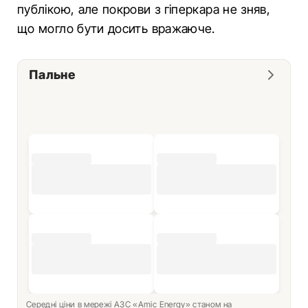
публікою, але покрови з гіперкара не зняв,
що могло бути досить вражаюче.
Пальне
Середні ціни в мережі АЗС «Amic Energy» станом на