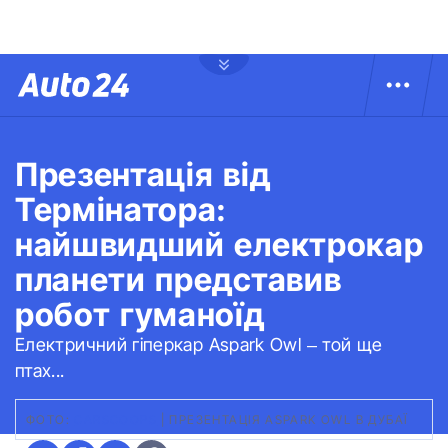
Презентація від
Термінатора:
найшвидший електрокар
планети представив
робот гуманоїд
Електричний гіперкар Aspark Owl – той ще
птах...
ФОТО:
CARSCOOPS
|
ПРЕЗЕНТАЦІЯ ASPARK OWL В ДУБАЇ