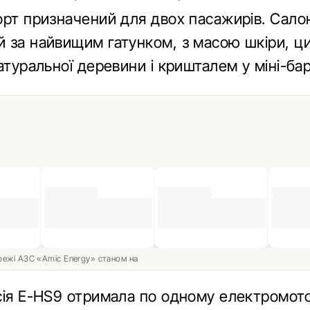
орт призначений для двох пасажирів. Сало
 за найвищим гатунком, з масою шкіри, ц
атуральної деревини і кришталем у міні-бар
ережі АЗС «Amic Energy» станом на
сія E-HS9 отримала по одному електромот