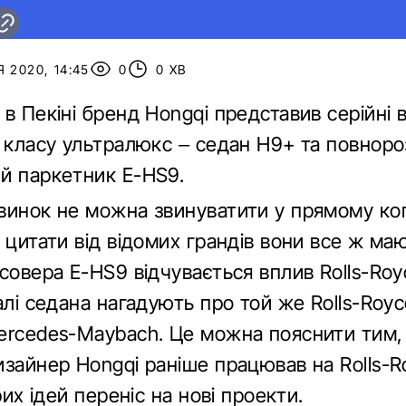
 2020, 14:45
0
0 ХВ
в Пекіні бренд Hongqi представив серійні в
в класу ультралюкс – седан H9+ та повнор
й паркетник E-HS9.
винок не можна звинуватити у прямому коп
 цитати від відомих грандів вони все ж маю
осовера E-HS9 відчувається вплив Rolls-Ro
алі седана нагадують про той же Rolls-Royc
ercedes-Maybach. Це можна пояснити тим,
зайнер Hongqi раніше працював на Rolls-Ro
арих ідей переніс на нові проекти.