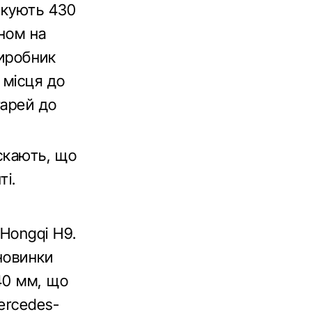
укують 430
ном на
Виробник
 місця до
тарей до
ускають, що
ті.
Hongqi H9.
 новинки
40 мм, що
ercedes-