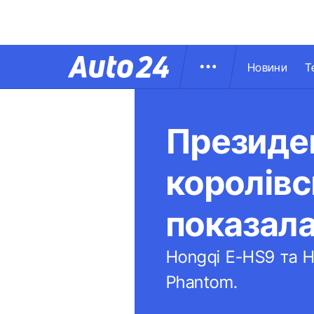
Новини
Т
Президен
королів
показала
Hongqi E-HS9 та H
Phantom.