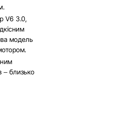
м.
 V6 3.0,
идкісним
ова модель
мотором.
ьним
в – близько