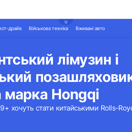
ест-драйв
Військова техніка
Вживані авто
тський лімузин і
ський позашляхови
 марка Hongqi
9+ хочуть стати китайськими Rolls-Royc