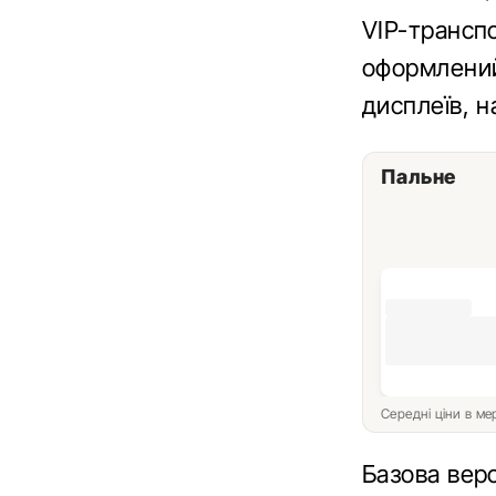
VIP-трансп
оформлений
дисплеїв, н
Пальне
Середні ціни в м
Базова вер