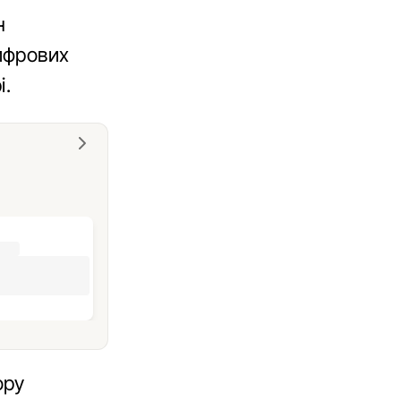
н
ифрових
і.
ору