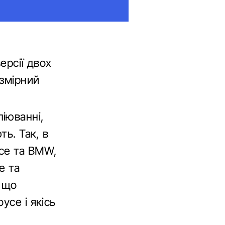
ерсії двох
озмірний
іюванні,
ть. Так, в
yce та BMW,
e та
 що
yce і якісь