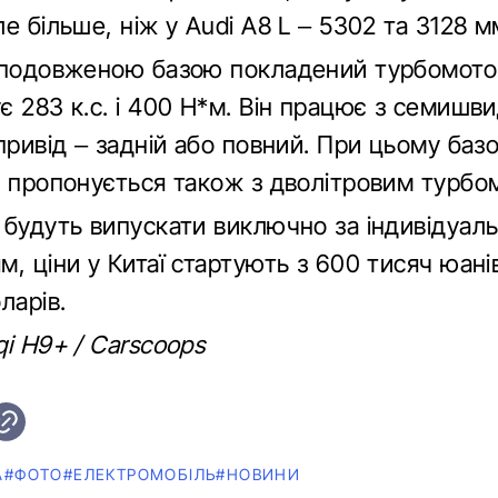
е більше, ніж у Audi A8 L – 5302 та 3128 м
 подовженою базою покладений турбомотор
 283 к.с. і 400 Н*м. Він працює з семишв
привід – задній або повний. При цьому баз
” пропонується також з дволітровим турбо
 будуть випускати виключно за індивідуал
, ціни у Китаї стартують з 600 тисяч юані
ларів.
i H9+ / Carscoops
А
#ФОТО
#ЕЛЕКТРОМОБІЛЬ
#НОВИНИ