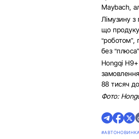
Maybach, ал
Лімузину з
що продукує
“роботом”, 
без “плюса
Hongqi H9+
замовленням
88 тисяч до
Фото: Hongq
#АВТОНОВИНК