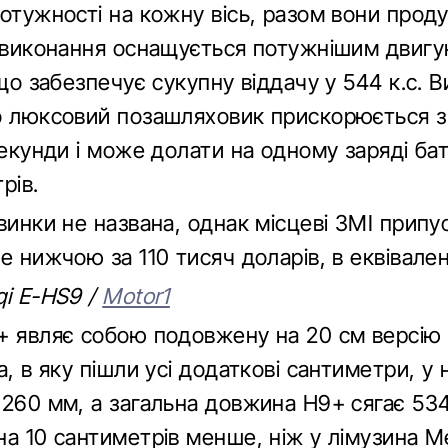
потужності на кожну вісь, разом вони прод
е виконання оснащується потужнішим двигу
 що забезпечує сукупну віддачу у 544 к.с. 
о люксовий позашляховик прискорюється з
секунди і може долати на одному заряді ба
рів.
винки не названа, однак місцеві ЗМІ прип
е нижчою за 110 тисяч доларів, в еквівален
qi E-HS9 /
Motor1
+ являє собою подовжену на 20 см версію 
а, в яку пішли усі додаткові сантиметри, у
3260 мм, а загальна довжина H9+ сягає 53
на 10 сантиметрів менше, ніж у лімузина M