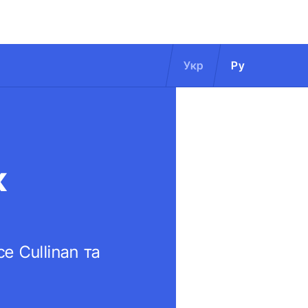
Укр
Ру
к
e Cullinan та