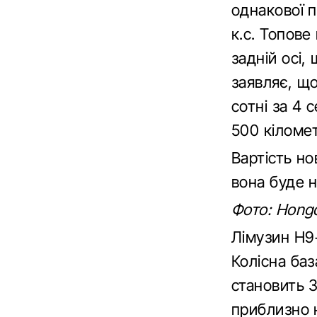
однакової 
к.с. Топов
задній осі,
заявляє, щ
сотні за 4 
500 кіломет
Вартість но
вона буде н
Фото: Hong
Лімузин H9
Колісна баз
становить 
приблизно 