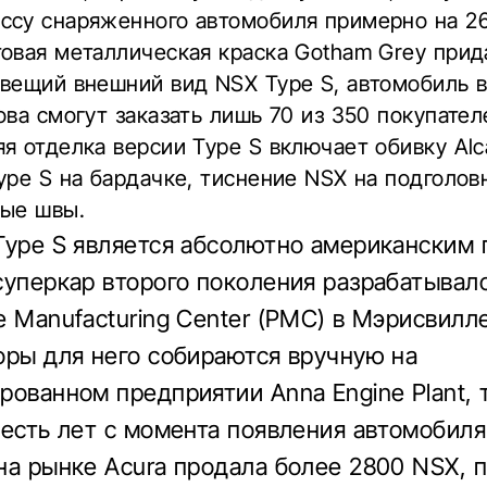
су снаряженного автомобиля примерно на 26,
товая металлическая краска Gotham Grey при
вещий внешний вид NSX Type S, автомобиль в
ова смогут заказать лишь 70 из 350 покупател
я отделка версии Type S включает обивку Alca
ype S на бардачке, тиснение NSX на подголов
ные швы.
Type S является абсолютно американским 
суперкар второго поколения разрабатывалс
e Manufacturing Center (PMC) в Мэрисвилле
оры для него собираются вручную на
рованном предприятии Anna Engine Plant, 
шесть лет с момента появления автомобиля
на рынке Acura продала более 2800 NSX, 