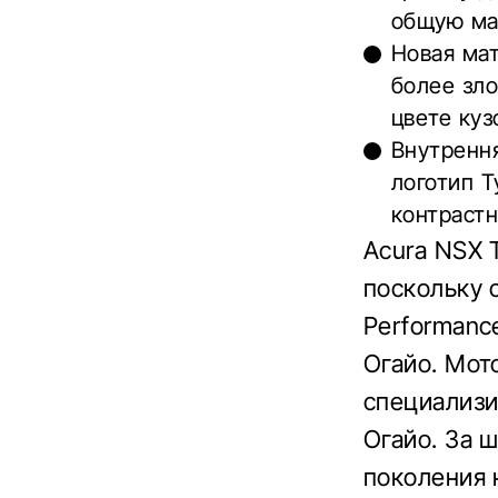
общую мас
Новая ма
более зло
цвете куз
Внутрення
логотип T
контраст
Acura NSX 
поскольку 
Performanc
Огайо. Мот
специализи
Огайо. За 
поколения 