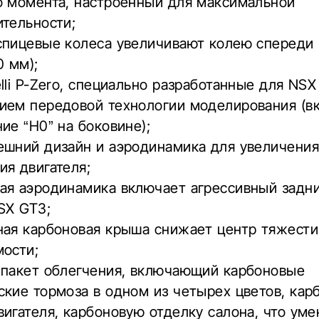
о момента, настроенный для максимальной
тельности;
спицевые колеса увеличивают колею спереди 
0 мм);
lli P-Zero, специально разработанные для NSX
ием передовой технологии моделирования (в
ие “H0” на боковине);
ешний дизайн и аэродинамика для увеличени
я двигателя;
ая аэродинамика включает агрессивный задн
SX GT3;
ная карбоновая крыша снижает центр тяжести
мости;
 пакет облегчения, включающий карбоновые
кие тормоза в одном из четырех цветов, кар
игателя, карбоновую отделку салона, что ум