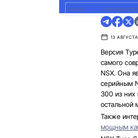
ФОТО:
ACURA
|
ACURA NSX T
13 АВГУСТА
Версия Typ
самого сов
NSX. Она 
серийным N
300 из них
остальной 
Также инте
мощным ка