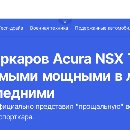
Тест-драйв
Военная техника
Подержанные автомоби
ркаров Acura NSX 
амыми мощными в 
следними
фициально представил "прощальную" в
спорткара.