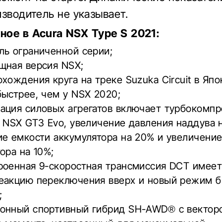
изводитель не указывает.
ое в Acura NSX Type S 2021:
ль ограниченной серии;
щная версия NSX;
хождения круга на треке Suzuka Circuit в Япо
ыстрее, чем у NSX 2020;
ация силовых агрегатов включает турбокомпр
 NSX GT3 Evo, увеличение давления наддува 
ие емкости аккумулятора на 20% и увеличени
ора на 10%;
роенная 9-скоростная трансмиссия DCT имеет
еакцию переключения вверх и новый режим б
;
онный спортивный гибрид SH-AWD® с вектор