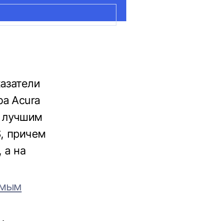
казатели
ра Acura
и лучшим
, причем
 а на
амым