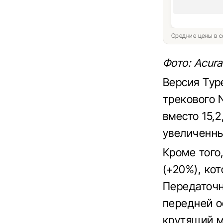
Средние цены в с
Фото: Acura
Версия Typ
трекового 
вместо 15,
увеличенны
Кроме того
(+20%), ко
Передаточн
передней ос
крутящий м