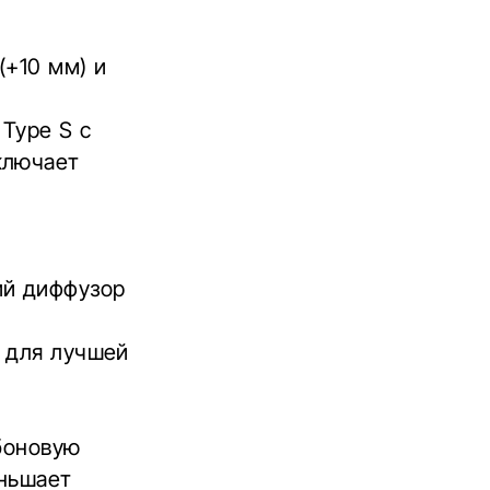
(+10 мм) и
 Type S с
ключает
я
ий диффузор
 для лучшей
боновую
еньшает