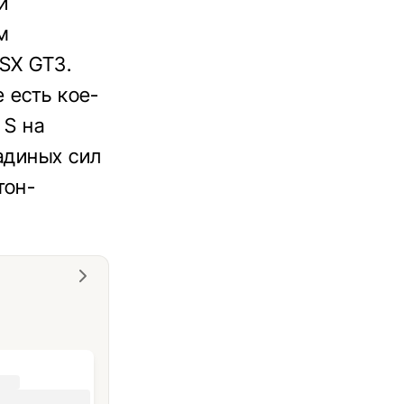
и
м
SX GT3.
 есть кое-
 S на
адиных сил
тон-