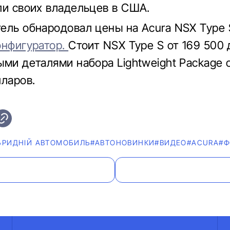
ли своих владельцев в США.
ель обнародовал цены на Acura NSX Type
онфигуратор.
Стоит NSX Type S от 169 500 
ыми деталями набора Lightweight Package 
лларов.
БРИДНІЙ АВТОМОБИЛЬ
#AВТОНОВИНКИ
#ВИДЕО
#ACURA
#Ф