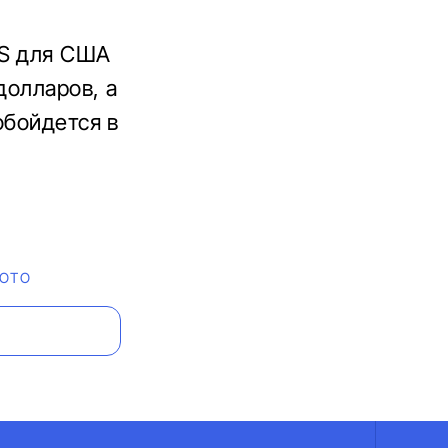
 S для США
долларов, а
обойдется в
ОТО