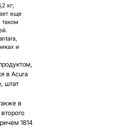
2 кг;
дает еще
 таком
ей.
ntara,
никах и
продуктом,
я в Acura
, штат
также в
 второго
причем 1814