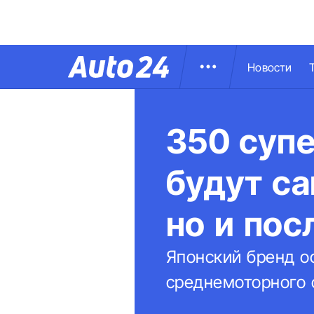
Новости
350 супе
будут с
но и по
Японский бренд о
среднемоторного 