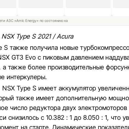
ети АЗС «Amic Energy» по состоянию на
 NSX Type S 2021 / Acura
e S также получила новые турбокомпресс
NSX GT3 Evo с пиковым давлением наддува 1
2, а также более производительные форсун
е интеркулеры.
, NSX Type S имеет аккумулятор увеличен
торый также имеет дополнительную мощнос
ое число редуктора двух электромоторов
и снизилось с 10.382 : 1 до 8.050 : 1, что 
омент на старте. Динамические показател