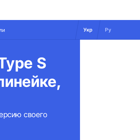
Укр
Ру
ли
Type S
линейке,
ерсию своего