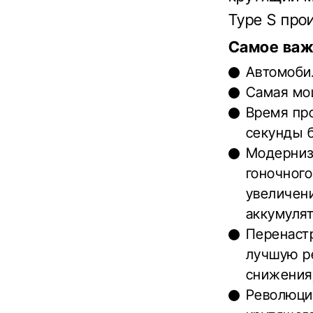
Type S про
Самое важн
Автомоби
Самая мо
Время про
секунды б
Модерниз
гоночного
увеличен
аккумулят
Перенаст
лучшую р
снижения
Революци