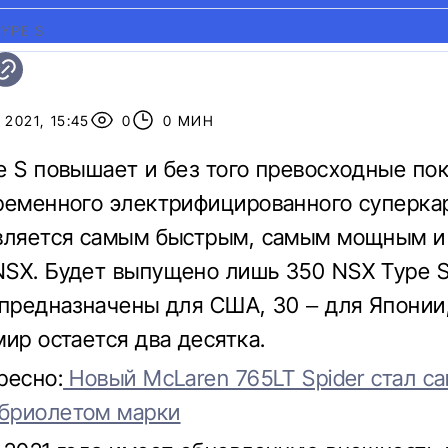
YPE S
 2021, 15:45
0
0 МИН
e S повышает и без того превосходные по
ременного электрифицированного суперка
является самым быстрым, самым мощным 
SX. Будет выпущено лишь 350 NSX Type S
 предназначены для США, 30 – для Японии,
мир остается два десятка.
ресно:
Новый McLaren 765LT Spider стал с
бриолетом марки