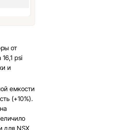
оры от
6,1 psi
ки и
ной емкости
ть (+10%).
 на
увеличило
и для NSX