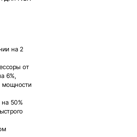
нии на 2
ессоры от
на 6%,
е мощности
 на 50%
ыстрого
ом