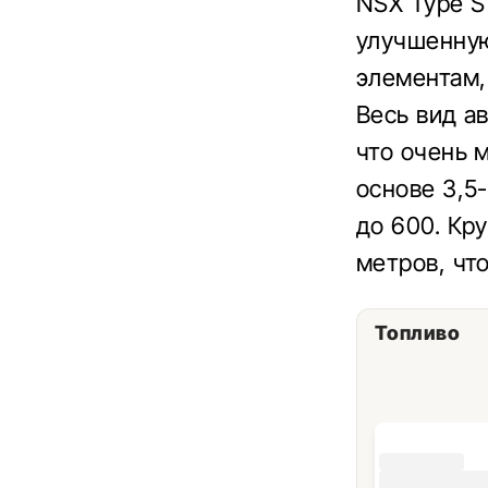
NSX Type S
улучшенную
элементам,
Весь вид а
что очень 
основе 3,5
до 600. Кр
метров, чт
Топливо