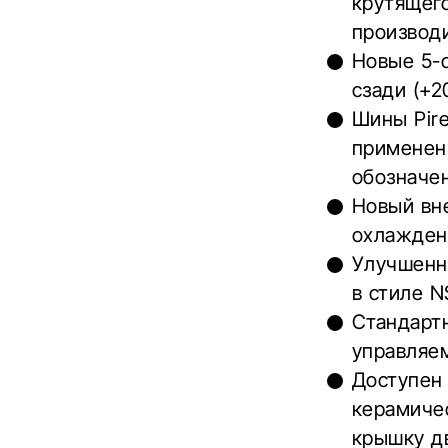
крутящег
производи
Новые 5-
сзади (+2
Шины Pire
применен
обозначен
Новый вн
охлаждени
Улучшенн
в стиле N
Стандарт
управляе
Доступен
керамичес
крышку дв