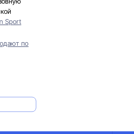
узовную
ской
n Sport
родают по