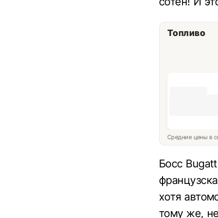
сотен! И э
Топливо
Средние цены в с
Босс Bugat
французска
хотя автом
тому же, н