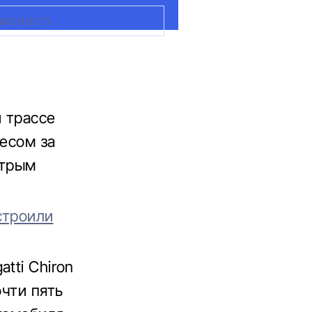
ЧАСНОСТІ
й трассе
лесом за
стрым
строили
tti Chiron
очти пять