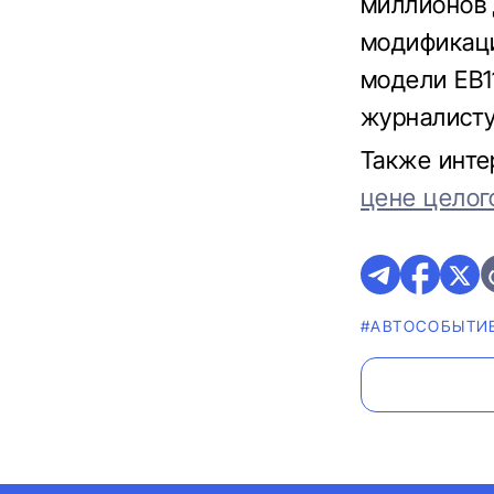
миллионов 
модификаци
модели EB1
журналисту
Также инте
цене целог
#АВТОСОБЫТИ