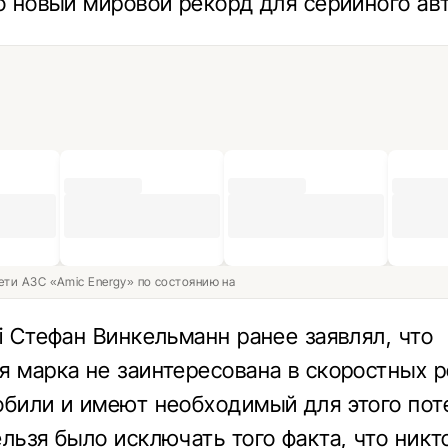
то новый мировой рекорд для серийного ав
ети АЗС «Amic Energy» по состоянию на
ti Стефан Винкельманн ранее заявлял, что
я марка не заинтересована в скоростных р
обили и имеют необходимый для этого пот
ельзя было исключать того факта, что никт