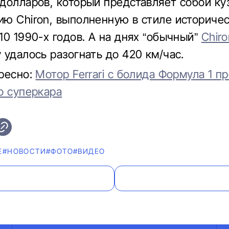
долларов, который представляет собой к
ю Chiron, выполненную в стиле историче
10 1990-х годов. А на днях “обычный”
Chiro
 удалось разогнать до 420 км/час.
ресно:
Мотор Ferrari с болида Формула 1 п
о суперкара
Е
#НОВОСТИ
#ФОТО
#ВИДЕО