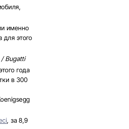
мобиля,
ми именно
в для этого
/ Bugatti
этого года
тки в 300
Koenigsegg
eci
, за 8,9