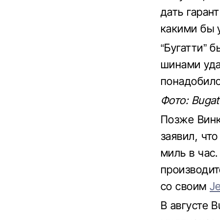
дать гаран
какими бы 
“Бугатти” 
шинами уда
понадобило
Фото: Bugat
Позже Винк
заявил, что
миль в час
производит
со своим
J
В августе 