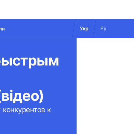
Укр
Ру
ли
 быстрым
відео)
 конкурентов к