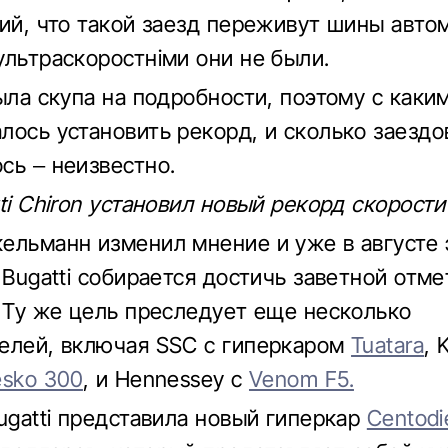
тий, что такой заезд переживут шины авто
ультраскоростніми они не были.
была скупа на подробности, поэтому с каки
лось установить рекорд, и сколько заездо
сь – неизвестно.
ti Chiron установил новый рекорд скорости 
ельманн изменил мнение и уже в августе 
 Bugatti собирается достичь заветной отме
. Ту же цель преследует еще несколько
елей, включая SSC с гиперкаром
Tuatara
, 
esko 300
, и Hennessey с
Venom F5.
Bugatti представила новый гиперкар
Centodi