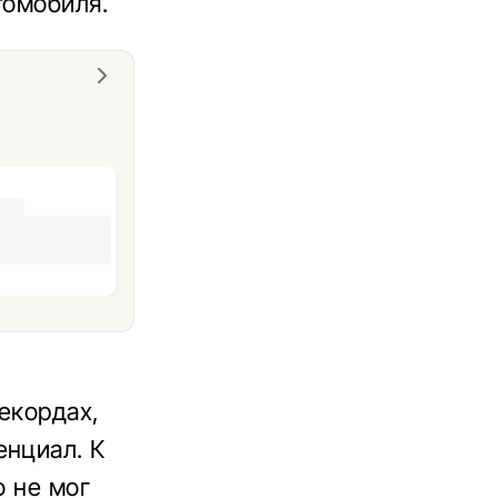
томобиля.
екордах,
енциал. К
о не мог