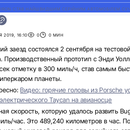
HIRON СТАВ НАЙШВИДШИМ СЕРІЙНИМ АВТОМОБІЛЕМ СУ
 2019, 16:10
0
0 МИН
ий заезд состоялся 2 сентября на тестово
en. Производственный прототип с Энди Уол
сек отметку в 300 миль/ч, став самым бы
иперкаром планеты.
ресно:
Видео: горячие головы из Porsche у
 электрического Taycan на авианосце
ая скорость, которую удалось развить Buga
иль/час. Это 489,240 километров в час. П