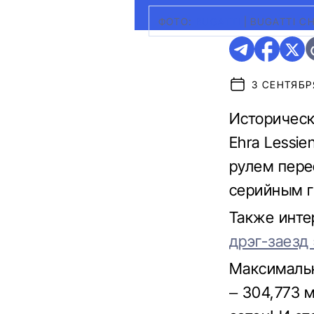
ФОТО:
BUGATTI
|
BUGATTI C
3 СЕНТЯБРЯ
Историческ
Ehra Lessi
рулем пере
серийным г
Также инте
дрэг-заезд
Максимальн
– 304,773 м