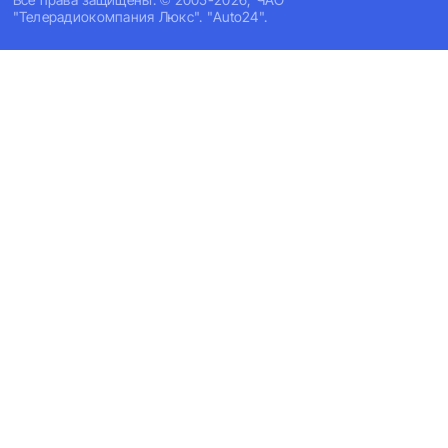
"Телерадиокомпания Люкс". "Auto24".