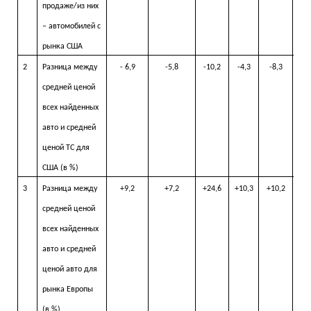
продаже/из них
– автомобилей с
рынка США
2
Разница между
- 6,9
-5,8
-10,2
-4,3
-8,3
средней ценой
всех найденных
авто и средней
ценой ТС для
США (в %)
3
Разница между
+9,2
+7,2
+24,6
+10,3
+10,2
+
средней ценой
всех найденных
авто и средней
ценой авто для
рынка Европы
(в %)