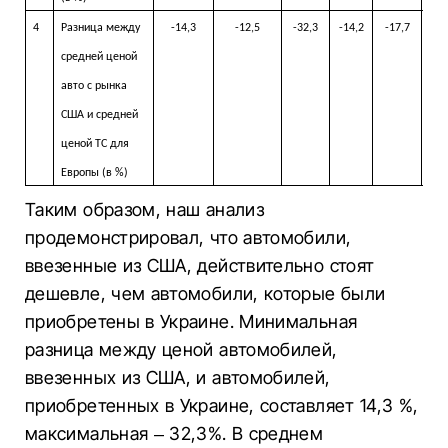
4
Разница между
-14,3
-12,5
-32,3
-14,2
-17,7
-
средней ценой
авто с рынка
США и средней
ценой ТС для
Европы
(в %)
Таким образом, наш анализ
продемонстрировал, что автомобили,
ввезенные из США, действительно стоят
дешевле, чем автомобили, которые были
приобретены в Украине. Минимальная
разница между ценой автомобилей,
ввезенных из США, и автомобилей,
приобретенных в Украине, составляет 14,3 %,
максимальная – 32,3%. В среднем