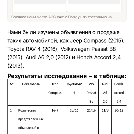
Средние цены в сети АЗС «Amic Energy» по состоянию на
Нами были изучены объявления о продаже
таких автомобилей, как Jeep Compass (2015),
Toyota RAV 4 (2016), Volkswagen Passat B8
(2015), Audi A6 2,0 (2012) и Honda Accord 2,4
(2013).
Результаты исследования – в таблице:
№
Показатель
J
eep
Toyota
RAV
VW
Audi
Honda
Ср
Compass
4
Passat
A6
Accord
зна
B8
2,0
2,4
1
Количество
16/9
28/16
21/16
11/8
20/12
представленных
объявлений о