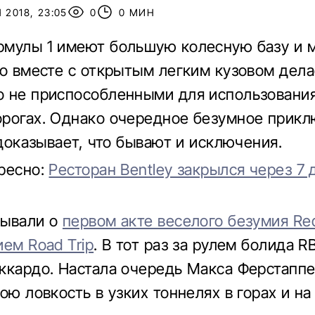
 2018, 23:05
0
0 МИН
мулы 1 имеют большую колесную базу и 
то вместе с открытым легким кузовом дела
 не приспособленными для использования
рогах. Однако очередное безумное прикл
 доказывает, что бывают и исключения.
ресно:
Ресторан Bentley закрылся через 7 
зывали о
первом акте веселого безумия Red
ием Road Trip
. В тот раз за рулем болида R
ккардо. Настала очередь Макса Ферстапп
ою ловкость в узких тоннелях в горах и на