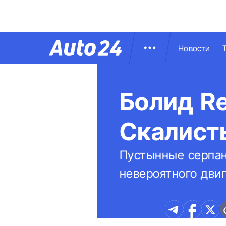
Новости
Болид Re
Скалисты
Пустынные серпан
невероятного дви