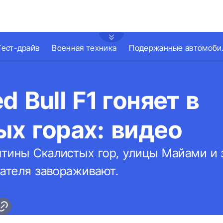
Тест-драйв
Военная техника
Подержанные автомоби
d Bull F1 гоняет в
х горах: видео
тины Скалистых гор, улицы Майами и з
гателя завораживают.