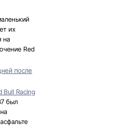
маленький
ет их
 на
ючение Red
дней после
 Bull Racing
B7 был
ена
 асфальте