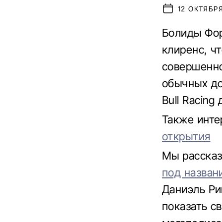
12 ОКТЯБРЯ
Болиды Фор
клиренс, ч
совершенно
обычных до
Bull Racing
Также инте
открытия
Мы расска
под назван
Даниэль Ри
показать св