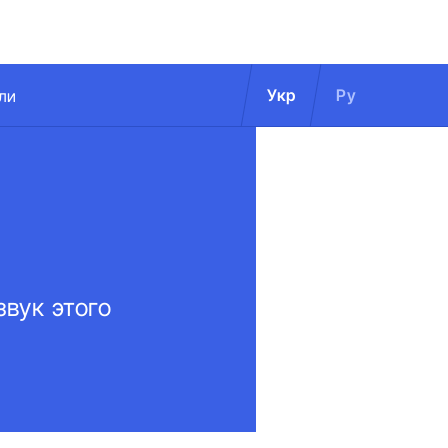
Укр
Ру
ли
вук этого