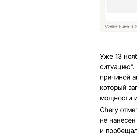
Средние цены в с
Уже 13 ноя
ситуацию”.
причиной а
который за
мощности и
Chery отме
не нанесен
и пообещал