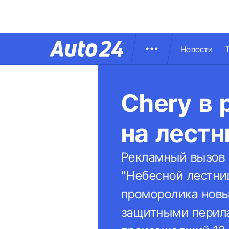
Новости
Chery в 
на лестн
Рекламный вызов 
"Небесной лестни
проморолика новый
защитными перила