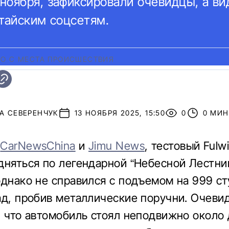
ноября, зафиксировали очевидцы, а ви
итайским соцсетям.
О С МЕСТА ПРОИСШЕСТВИЯ
А СЕВЕРЕНЧУК
13 НОЯБРЯ 2025, 15:50
0
0 МИН
м
CarNewsChina
и
Jimu News
, тестовый Fulw
дняться по легендарной “Небесной Лестни
однако не справился с подъемом на 999 ст
ад, пробив металлические поручни. Очеви
, что автомобиль стоял неподвижно около 