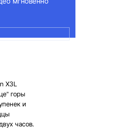
део мгновенно
in X3L
це” горы
упенек и
дцы
двух часов.