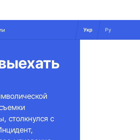
Укр
Ру
ли
 выехать
имволической
 съемки
ы, столкнулся с
Инцидент,