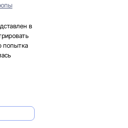
ропы
дставлен в
трировать
о попытка
лась