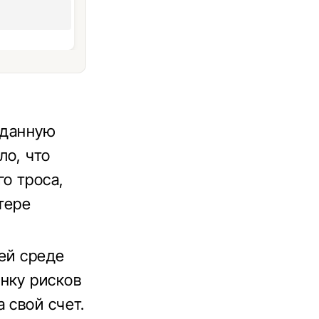
иданную
ло, что
о троса,
тере
ей среде
нку рисков
 свой счет.