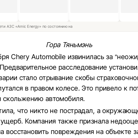
ети АЗС «Amic Energy» по состоянию на
Гора Тяньмэнь
бря Chery Automobile извинилась за “неож
 Предварительное расследование установи
варии стало отрывание скобы страховочног
путался в правом колесе. Это привело к по
 скольжению автомобиля.
тила, что никто не пострадал, а окружающ
 ущерб. Компания также признала недооце
а восстановить повреждения на объекте за