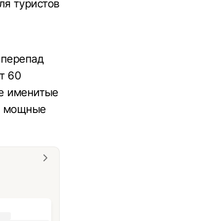
ля туристов
 перепад
т 60
же именитые
и мощные