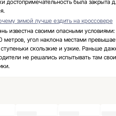
ки достопримечательность была закрыта д
я.
очему зимой лучше ездить на кроссовере
энь известна своими опасными условиями:
0 метров, угол наклона местами превышае
а ступеньки скользкие и узкие. Раньше да
одители не решались испытывать там сво
ики.