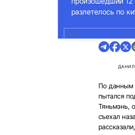
произошедший 12 
разлетелось по к
ФОТО:
CARNEWSCHINA
|
ФОТ
ДАНИЛ
По данны
пытался по
Тяньмэнь, 
съехал наз
рассказали