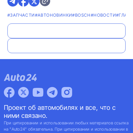
#ЗАПЧАСТИ
#AВТОНОВИНКИ
#BOSCH
#НОВОСТИ
#ГЛАВ
Проект об автомобилях и все, что с
ними связано.
При цитировании и использовании любых материалов ссылка
на "Auto24" обязательна. При цитировании и использовании в