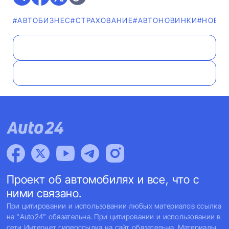
#AВТОБИЗНЕС
#СТРАХОВАНИЕ
#AВТОНОВИНКИ
#НОВО
Проект об автомобилях и все, что с
ними связано.
При цитировании и использовании любых материалов ссылка
на "Auto24" обязательна. При цитировании и использовании в
сети Интернет гиперссылка на сайт обязательна. Материалы