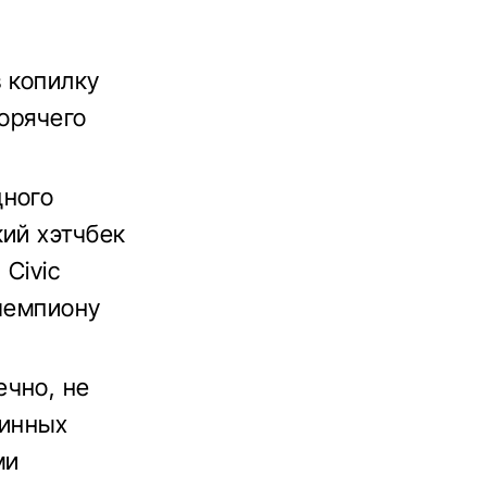
 копилку
горячего
дного
кий хэтчбек
Civic
 чемпиону
ечно, не
линных
ми