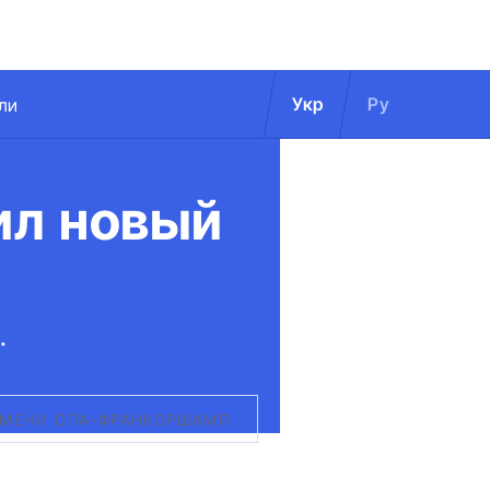
Укр
Ру
ли
вил новый
.
РДСМЕНИ СПА-ФРАНКОРШАМП