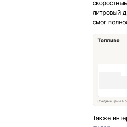
скоростным
литровый д
смог полно
Топливо
Средние цены в с
Также инте