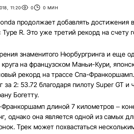
18, 11:20
0
0 МИН
onda продолжает добавлять достижения в
c Type R. Это уже третий рекорд на счету 
рения знаменитого Нюрбургринга и еще о
 круга на французском Маньи-Кури, японс
новый рекорд на трассе Спа-Франкоршамп. 
г за 2: 53.72 благодаря пилоту Super GT и
ану Богетту.
-Франкоршамп длиной 7 километров – кон
г, однако она является одной из самых д
гонок. Трек может похвастаться нескольки