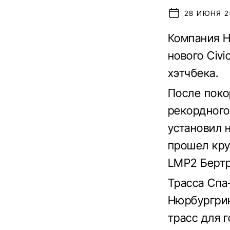
28 ИЮНЯ 20
Компания H
нового Civi
хэтчбека.
После поко
рекордного
установил 
прошел кру
LMP2 Бертр
Трасса Спа
Нюрбургрин
трасс для 