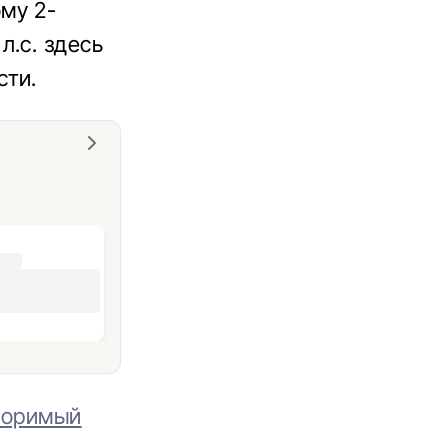
му 2-
л.с. здесь
сти.
споримый