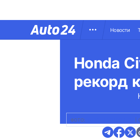
Новости
Honda Ci
рекорд к
ФОТО:
TOPGEARRUSSIA.RU
|