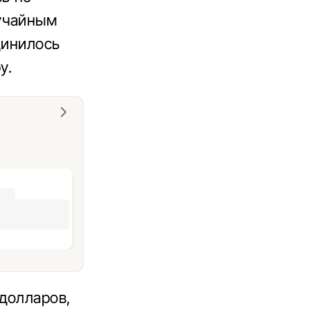
учайным
динилось
у.
долларов,