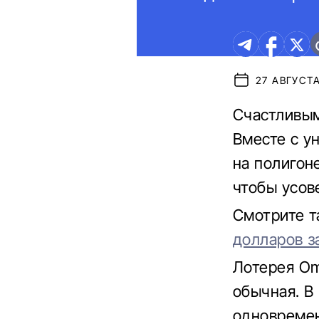
27 АВГУСТА
Счастливым
Вместе с у
на полигон
чтобы усов
Смотрите 
долларов з
Лотерея Om
обычная. В
одновремен