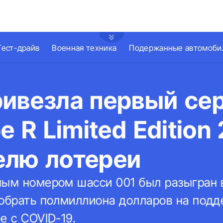
Тест-драйв
Военная техника
Подержанные автомоби
ривезла первый се
e R Limited Edition
елю лотереи
ным номером шасси 001 был разыгран 
собрать полмиллиона долларов на под
е с COVID-19.