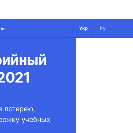
Укр
Ру
ли
рийный
 2021
в лотерею,
держку учебных