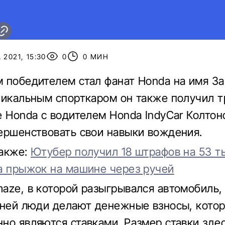
 2021, 15:30
0
0 МИН
 победителем стал фанат Honda на имя За
никальным спорткаром он также получил т
е Honda с водителем Honda IndyCar Колтон
ершенствовать свои навыки вождения.
также:
Ютубер получил 18 штрафов на 53 т
а прыжок на машине через ручей
aze, в которой разыгрывался автомобиль,
 ней люди делают денежные взносы, кото
но являются ставками. Размер ставки зде