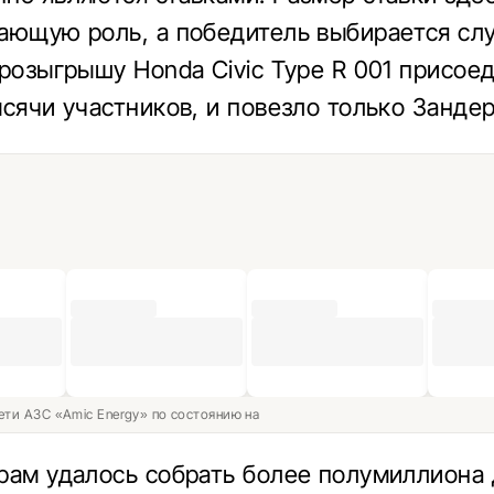
ающую роль, а победитель выбирается сл
 розыгрышу Honda Civic Type R 001 присое
ысячи участников, и повезло только Зандер
ети АЗС «Amic Energy» по состоянию на
рам удалось собрать более полумиллиона 