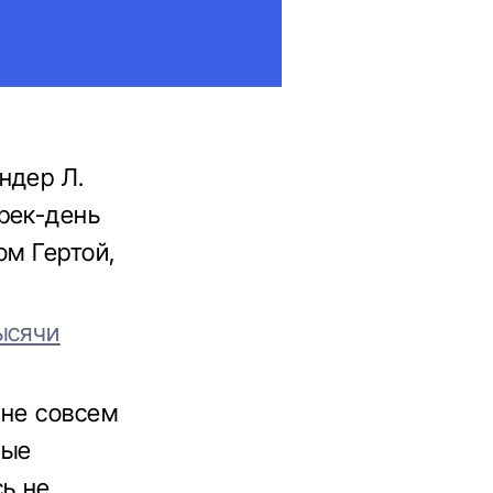
ндер Л.
рек-день
ом Гертой,
ысячи
 не совсем
рые
сь не