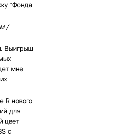
жку “Фонда
м /
м. Выигрыш
амых
дет мне
ших
e R нового
ий для
й цвет
BS с