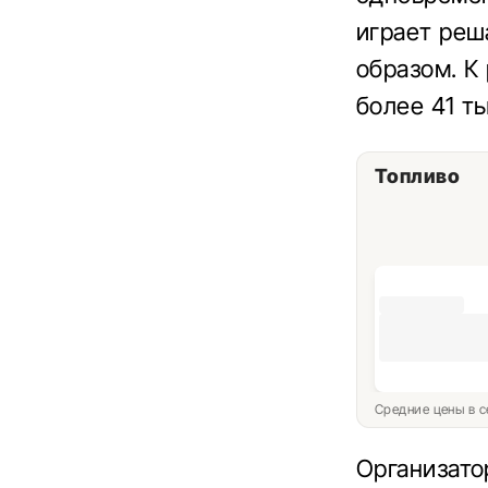
играет реш
образом. К
более 41 т
Топливо
Средние цены в с
Организато