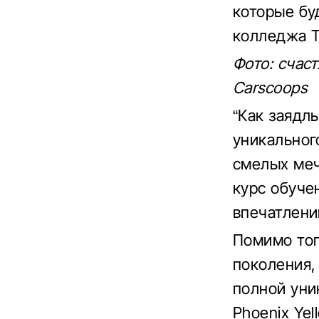
которые бу
колледжа Т
Фото: счас
Carscoops
“Как заядл
уникальног
смелых меч
курс обуче
впечатлени
Помимо тог
поколения,
полной уни
Phoenix Ye