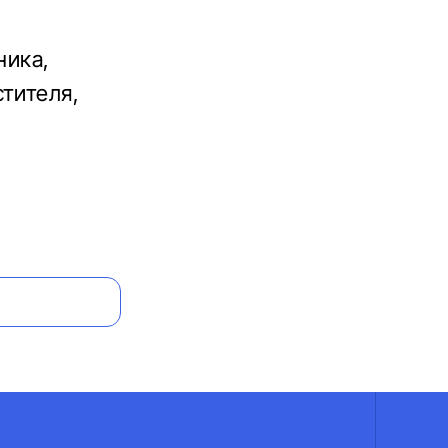
ника,
тителя,