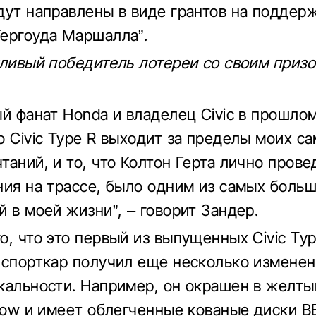
дут направлены в виде грантов на поддер
ергоуда Маршалла”.
тливый победитель лотереи со своим призо
ый фанат Honda и владелец Civic в прошло
о Civic Type R выходит за пределы моих с
таний, и то, что Колтон Герта лично прове
ния на трассе, было одним из самых боль
й в моей жизни”, – говорит Зандер.
о, что это первый из выпущенных Civic Typ
 спорткар получил еще несколько изменен
кальности. Например, он окрашен в желты
llow и имеет облегченные кованые диски B