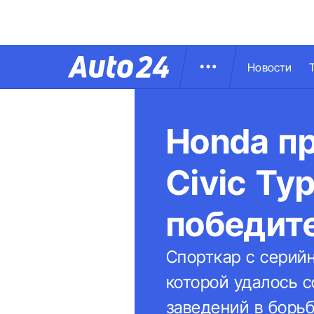
Новости
Honda п
Civic Typ
победит
Спорткар с серий
которой удалось 
заведений в борьб