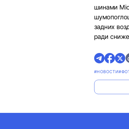
шинами Mic
шумопогло
задних воз
ради сниже
#НОВОСТИ
#ФО