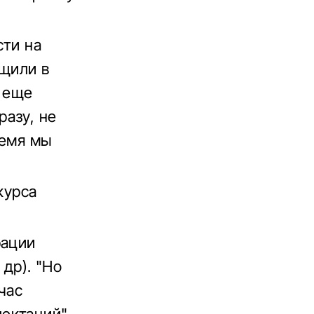
сти на
бщили в
и еще
азу, не
ремя мы
курса
рации
 др). "Но
час