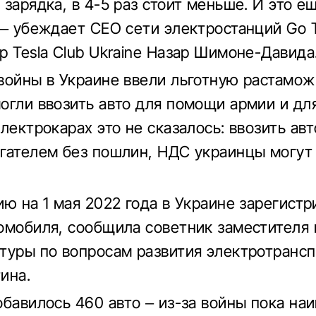
 зарядка, в 4-5 раз стоит меньше. И это е
 – убеждает СЕО сети электростанций Go 
р Tesla Club Ukraine Назар Шимоне-Давида
войны в Украине ввели льготную растамож
огли ввозить авто для помощи армии и для
лектрокарах это не сказалось: ввозить авт
гателем без пошлин, НДС украинцы могут 
ию на 1 мая 2022 года в Украине зарегист
омобиля, сообщила советник заместителя
туры по вопросам развития электротрансп
ина.
обавилось 460 авто – из-за войны пока н