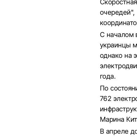
Скоростная
очередей",
координато
С началом 
украинцы м
однако на э
электродви
года.
По состоян
762 электр
инфраструк
Марина Кит
В апреле д