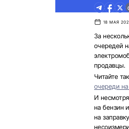
18 МАЯ 202
За несколь
очередей н
электромоб
продавцы.
Читайте та
очереди на
И несмотря
на бензин 
на заправк
несоизмер