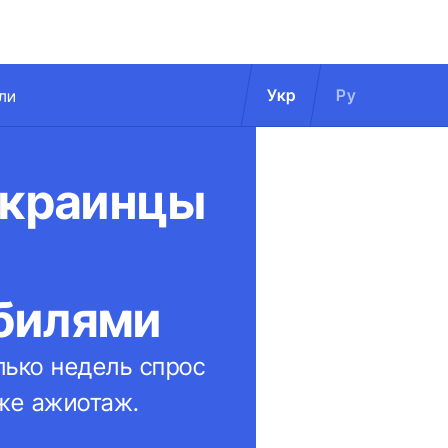
Укр
Ру
ли
украинцы
билями
лько недель спрос
оже ажиотаж.