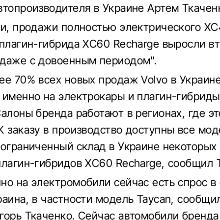
втопроизводителя в Украине Артем Ткачен
ти, продажи полностью электрического X
 плагин-гибрида XC60 Recharge выросли в
даже с довоенным периодом".
ее 70% всех новых продаж Volvo в Украин
 именно на электрокары и плагин-гибриды
Салоны бренда работают в регионах, где эт
К заказу в производство доступны все мод
 ограниченный склад в Украине некоторых
плагин-гибридов XC60 Recharge, сообщил 
но на электромобили сейчас есть спрос в
раина, в частности модель Taycan, сообщи
горь Ткаченко. Сейчас автомобили бренда