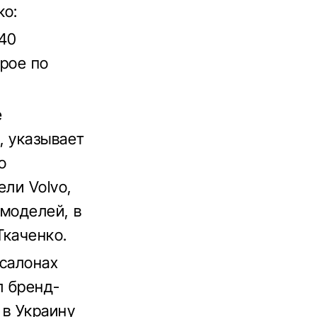
ко:
C40
трое по
е
, указывает
о
ели Volvo,
 моделей, в
Ткаченко.
 салонах
л бренд-
 в Украину