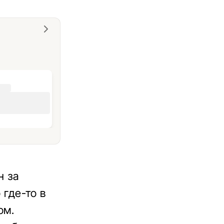
н за
 где-то в
ом.