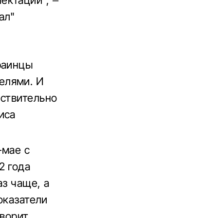
ектаций", –
ал"
раинцы
елями. И
йствительно
иса
-мае с
2 года
аз чаще, а
оказатели
оворит