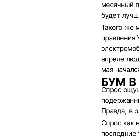
месячный п
будет лучш
Такого же 
правления 
электромоб
апреле люд
мая начался
БУМ В
Спрос ощущ
подержанны
Правда, в 
Спрос как н
последние 