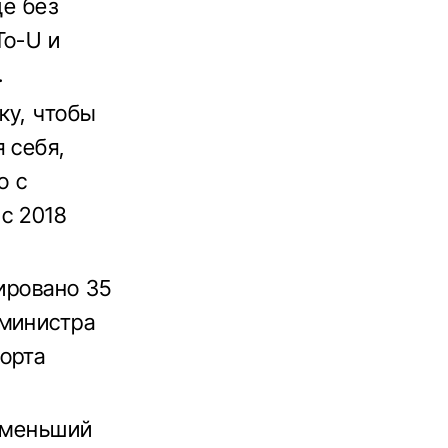
ще без
To-U и
.
ку, чтобы
 себя,
о с
с 2018
рировано 35
 министра
орта
аименьший