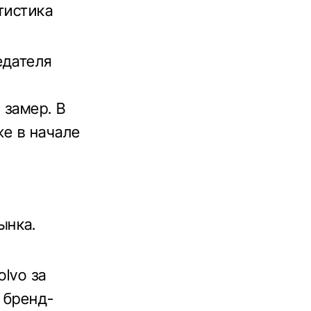
тистика
едателя
 замер. В
же в начале
ынка.
olvo за
 бренд-