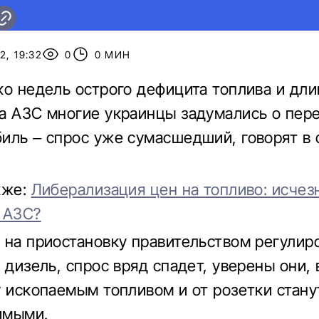
2, 19:32
0
0 МИН
ко недель острого дефицита топлива и дл
а АЗС многие украинцы задумались о пер
иль – спрос уже сумасшедший, говорят в 
кже:
Либерализация цен на топливо: исчез
 АЗС?
 на приостановку правительством регулир
и дизель, спрос вряд спадет, уверены они,
у ископаемым топливом и от розетки стану
имыми.