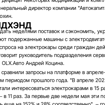
 дефицит некоторых модификаций и компл
енеральный директор компании "Автокапит
охин.
НДХЭНД
дать неделями поставок и сэкономить, ук
ют подержанные машины с электродвигат
 спроса на электрокары среди граждан де
говорит руководитель подразделения серв
 OLX.Авто Андрей Коцина.
 сравнили запросы на платформе в апреле
м периодом прошлого года. "В апреле 202
тали интересоваться электрокарами в 15 р
 в 11 раз. За первые две недели мая эти п
ь еще на 152% и 28% соответственно", – г