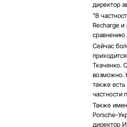
директор а
"В частнос
Recharge и
сравнению 
Сейчас бол
приходится
Ткаченко. 
возможно. 
также есть
частности 
Также имен
Porsche-Ук
директор И