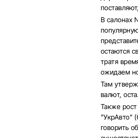
поставляют
В салонах 
популярную
представит
остаются с
тратя врем
ожидаем но
Там утверж
валют, оста
Также рост
"УкрАвто" (
говорить о