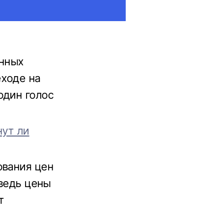
инных
еходе на
один голос
нут ли
ования цен
 ведь цены
т