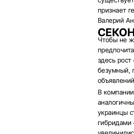
существует
признает г
Валерий Ан
СЕКО
Чтобы не ж
предпочита
здесь рост
безумный, 
объявлений
В компании
аналогичны
украинцы с
гибридами –
увеличилис