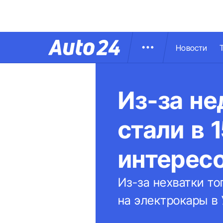
Новости
Из-за не
стали в 
интерес
Из-за нехватки то
на электрокары в 