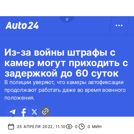
Из-за войны штрафы с
камер могут приходить с
задержкой до 60 суток
В полиции уверяют, что камеры автофиксации
продолжают работать даже во время военного
положения.
25 АПРЕЛЯ 2022, 11:10
0
0 МИН