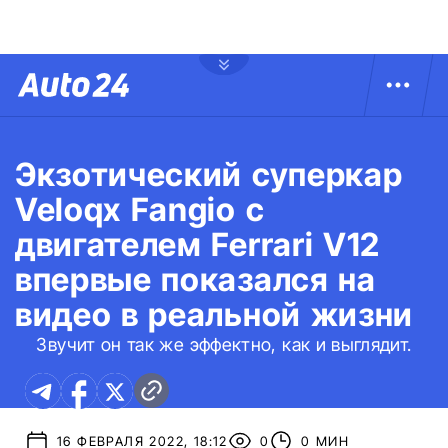
Экзотический суперкар
Veloqx Fangio с
двигателем Ferrari V12
впервые показался на
видео в реальной жизни
Звучит он так же эффектно, как и выглядит.
16 ФЕВРАЛЯ 2022, 18:12
0
0 МИН