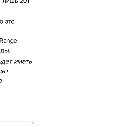
й лишь 201
о это
ь
 Range
нды.
удет иметь
дет
а