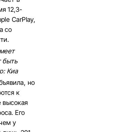
я 12,3-
le CarPlay,
а со
ти.
имеет
т быть
о: Киа
бъявила, но
ются к
е высокая
оса. Его
чем у