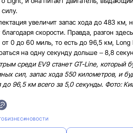
го Light, и она питает двигатель, выдающи
силу.
лектация увеличит запас хода до 483 км, н
 благодаря скорости. Правда, разгон здес
от 0 до 60 миль, то есть до 96,5 км, Long
раться на одну секунду дольше – 8,8 секу
рым среди EV9 станет GT-Line, который б
ных сил, запас хода 550 километров, и бу
 до 96,5 км всего за 5,0 секунды. Фото: Ки
ТОБИЗНЕС
#НОВОСТИ