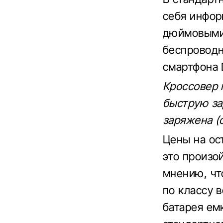
себя инфор
дюймовыми 
беспроводн
смартфона D
Кроссовер 
быструю за
заряжена (
Цены на ос
это произо
мнению, чт
по классу в
батарея ем