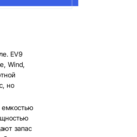
ле. EV9
e, Wind,
ртной
с, но
м емкостью
мощностью
щают запас