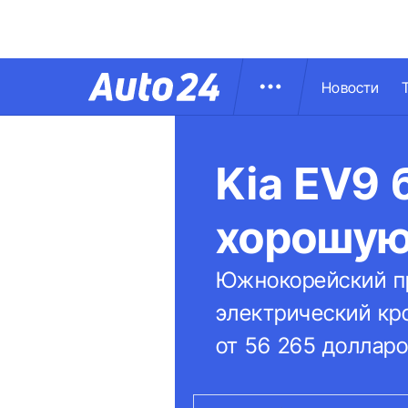
Новости
Kia EV9 
хорошую
Южнокорейский пр
электрический кро
от 56 265 доллар