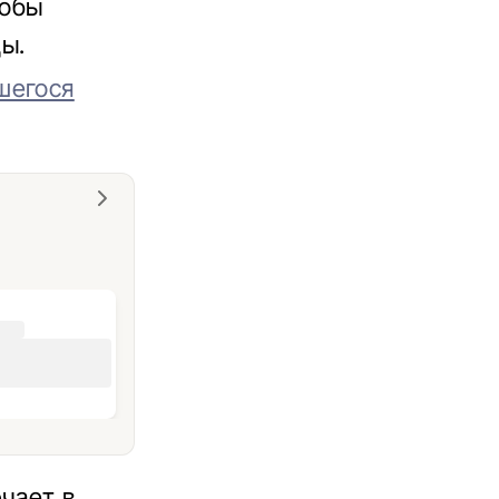
тобы
ды.
шегося
чает в