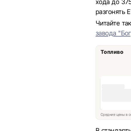
хода до 375
разгонять E
Читайте та
завода "Бо
Топливо
Средние цены в с
В стандарт