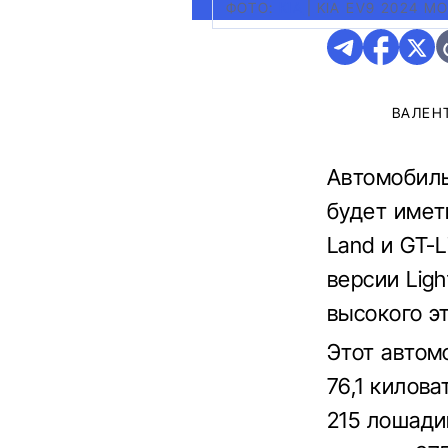
ФОТО:
KIA
|
KIA EV9 2024 М
ВАЛЕН
Автомобиль
будет иметь
Land и GT-
версии Lig
высокого э
Этот автом
76,1 килов
215 лошади