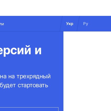
Укр
Ру
ли
ерсий и
на на трехрядный
будет стартовать