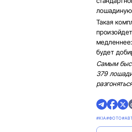
стандартно
лошадиную 
Такая комп
произойдет
медленнее: 
будет доби
Самым быст
379 лошади
разгоняться
#KIA
#ФОТО
#AВ