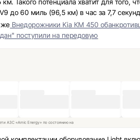
 км. Такого потенциала хватит для того, ч
V9 до 60 миль (96,5 км) в час за 7,7 секун
кже
Внедорожники Kia КМ 450 обанкротив
гдан" поступили на передовую
ети АЗС «Amic Energy» по состоянию на
ной комплектации оборудование Light вклю