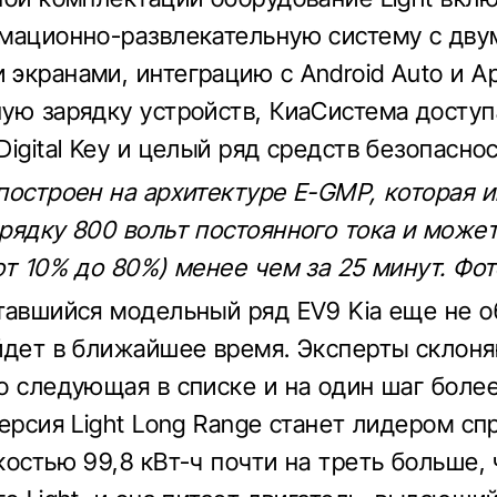
мационно-развлекательную систему с двум
экранами, интеграцию с Android Auto и App
ую зарядку устройств, КиаСистема доступ
igital Key и целый ряд средств безопаснос
построен на архитектуре E-GMP, которая 
рядку 800 вольт постоянного тока и може
от 10% до 80%) менее чем за 25 минут. Фот
тавшийся модельный ряд EV9 Kia еще не о
йдет в ближайшее время. Эксперты склоня
о следующая в списке и на один шаг боле
ерсия Light Long Range станет лидером спр
костью 99,8 кВт-ч почти на треть больше, 