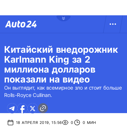
Китайский внедорожник
Karlmann King за 2
миллиона долларов
показали на видео
Он выглядит, как всемирное зло и стоит больше
Rolls-Royce Cullinan.
18 АПРЕЛЯ 2019, 15:56
0
0 МИН