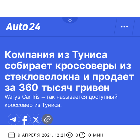
Компания из Туниса
собирает кроссоверы из
стекловолокна и продает
за 360 тысяч гривен
Wallys Car Iris – так называется доступный
кроссовер из Туниса.
9 АПРЕЛЯ 2021, 12:21
0
0 МИН