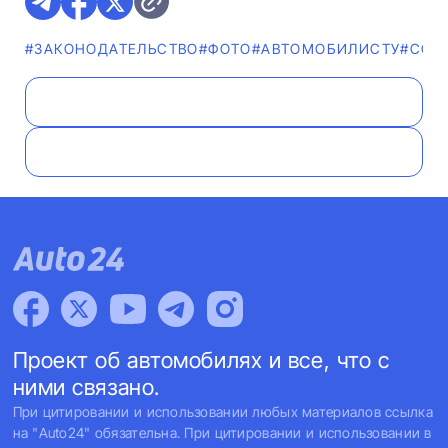
#ЗАКОНОДАТЕЛЬСТВО
#ФОТО
#АВТОМОБИЛИСТУ
#СОВ
Проект об автомобилях и все, что с
ними связано.
При цитировании и использовании любых материалов ссылка
на "Auto24" обязательна. При цитировании и использовании в