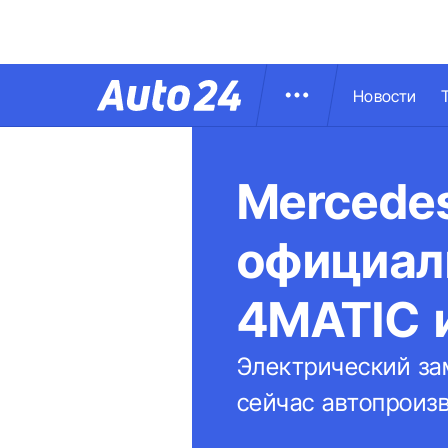
Новости
Mercede
официаль
4MATIC 
Электрический зам
сейчас автопроиз