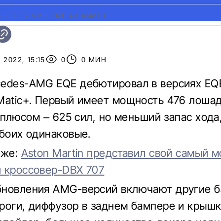
RCEDES-AMG EQE 43 4MATIC
 2022, 15:15
0
0 МИН
edes-AMG EQE дебютировал в версиях EQE
Matic+. Первый имеет мощность 476 лошад
с плюсом – 625 сил, но меньший запас хода
обоих одинаковые.
кже:
Aston Martin представил свой самый 
 кроссовер-DBX 707
бновления AMG-версий включают другие 
роги, диффузор в заднем бампере и крыш