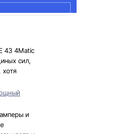
 43 4Matic
иных сил,
, хотя
мощный
бамперы и
ке