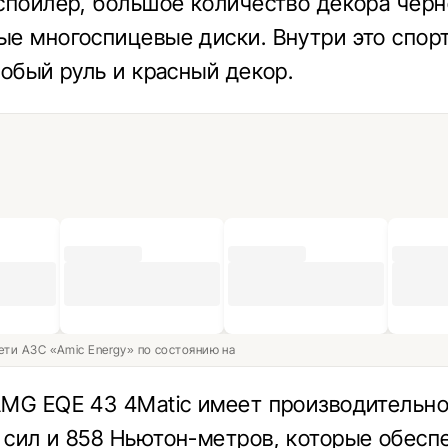
спойлер, большое количество декора черн
е многоспицевые диски. Внутри это спор
собый руль и красный декор.
ети АЗС «Amic Energy» по состоянию на
MG EQE 43 4Matic имеет производительно
сил и 858 Ньютон-метров, которые обесп