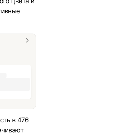
ого цвета и
тивные
сть в 476
ечивают