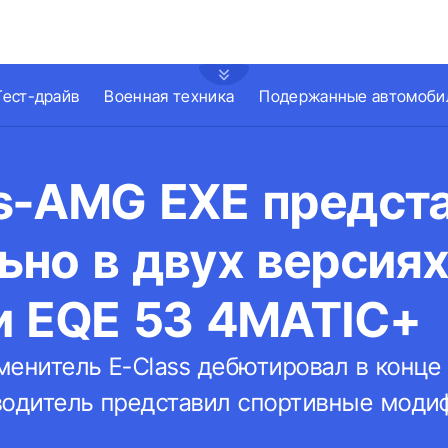
Тест-драйв
Военная техника
Подержанные автомоби
s-AMG EXE предст
но в двух версиях
и EQE 53 4MATIC+
енитель E-Class дебютировал в конце 
водитель представил спортивные моди