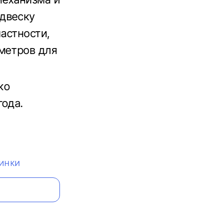
двеску
частности,
метров для
ко
года.
ИНКИ