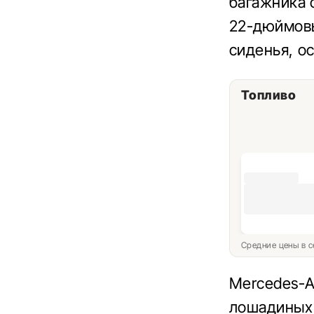
багажника 
22-дюймовы
сиденья, о
Топливо
Средние цены в с
Mercedes-A
лошадиных 