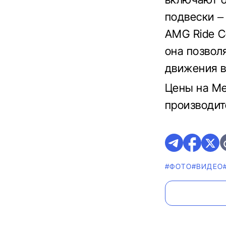
подвески –
AMG Ride C
она позвол
движения в
Цены на Me
производит
#ФОТО
#ВИДЕО