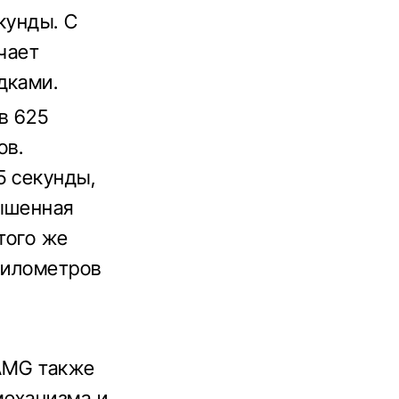
кунды. С
чает
дками.
в 625
ов.
5 секунды,
вышенная
того же
километров
AMG также
механизма и