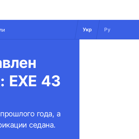
Укр
Ру
ли
авлен
: EXE 43
прошлого года, а
фикации седана.