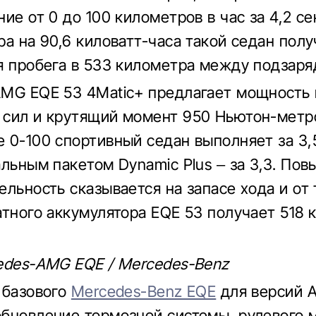
ие от 0 до 100 километров в час за 4,2 се
ра на 90,6 киловатт-часа такой седан полу
я пробега в 533 километра между подзаря
MG EQE 53 4Matic+ предлагает мощность 
сил и крутящий момент 950 Ньютон-метр
 0-100 спортивный седан выполняет за 3,
альным пакетом Dynamic Plus – за 3,3. По
ельность сказывается на запасе хода и от 
атного аккумулятора EQE 53 получает 518 
edes-AMG EQE / Mercedes-Benz
 базового
Mercedes-Benz EQE
для версий 
бновление тормозной системы, рулевого 