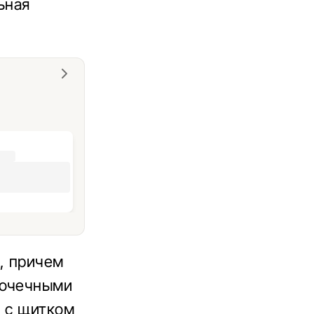
ьная
, причем
точечными
, с щитком