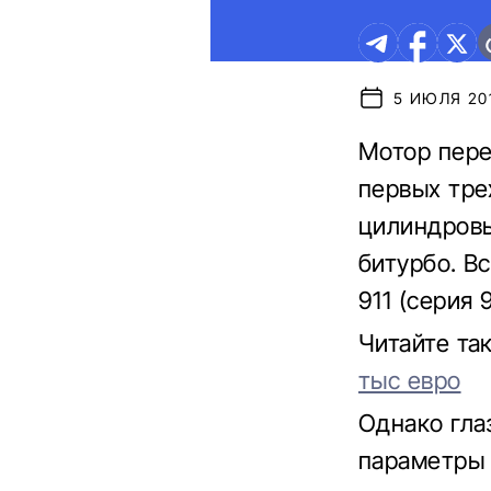
5 ИЮЛЯ 201
Мотор пере
первых тре
цилиндровы
битурбо. В
911 (серия 
Читайте та
тыс евро
Однако гла
параметры з