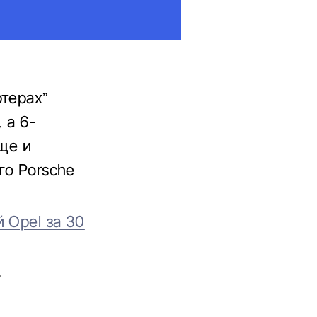
терах”
 а 6-
ще и
го Porsche
 Opel за 30
ь