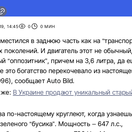
9, 14:45
0
0 МИН
местился в заднюю часть как на “транспор
х поколений. И двигатель этот не обычный,
й “оппозитник”, причем на 3,6 литра, да е
се это богатство перекочевало из настояще
996), сообщает Auto Bild.
кже:
В Украине продают уникальный старый
за по-настоящему круглеют, когда узнаеш
еленого “бусика”. Мощность – 647 л.с.,