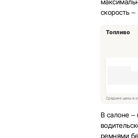
максимальн
скорость – 
Топливо
Средние цены в с
В салоне –
водительск
ремнями бе