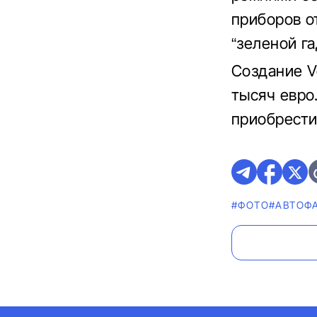
приборов от
“зеленой га
Создание V
тысяч евро
приобрести
#ФОТО
#AВТОФ