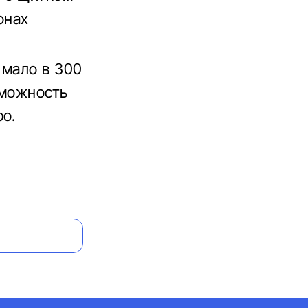
онах
 мало в 300
зможность
ро.