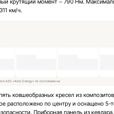
ый крутящий момент – 790 Нм. Максимал
311 км/ч.
ети АЗС «Amic Energy» по состоянию на
 пять ковшеобразных кресел из композитов
ое расположено по центру и оснащено 5-
зопасности. Приборная панель из кевлара