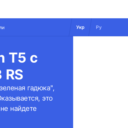
Укр
Ру
ли
n T5 с
3 RS
зеленая гадюка",
Оказывается, это
 не найдете