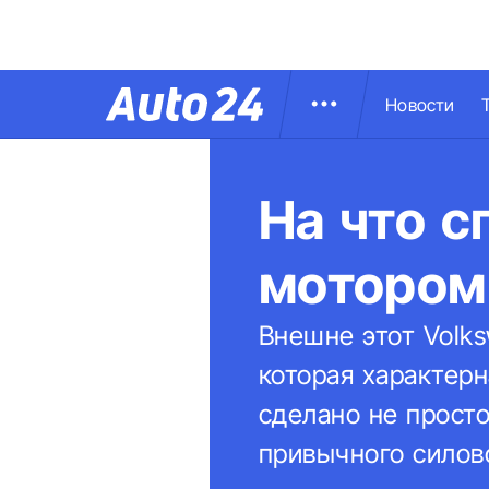
Новости
На что с
мотором 
Внешне этот Volks
которая характерн
сделано не просто
привычного силово