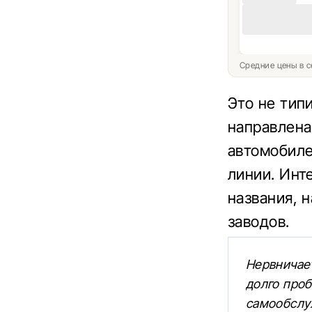
Средние цены в с
Это не тип
направлена
автомобиле
линии. Инт
названия, 
заводов.
Нервничает
долго проб
самообсл