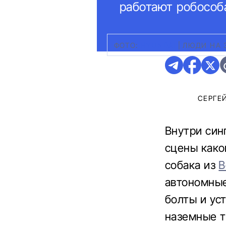
работают робособ
ФОТО:
HYUNDAI
|
ЛЮДИ НА З
СЕРГЕ
Внутри син
сцены како
собака из
B
автономные
болты и ус
наземные т