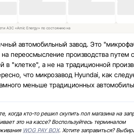
ети АЗС «Amic Energy» по состоянию на
ичный автомобильный завод. Это "микрофа
 на переосмысление производства путем 
й в "клетке", а не на традиционной произ
ересно, что микрозавод Hyundai, как следу
намного меньше традиционных автомобил
е, когда кто-то решил скупить пол магазина на зап
ивает это на кассе? Воспользуйтесь терминалом
уживания
WOG PAY BOX
. Хотите заправиться? Выбир