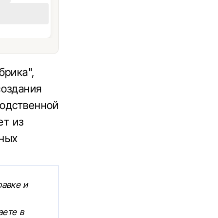
брика",
создания
водственной
ет из
ьных
равке и
аете в