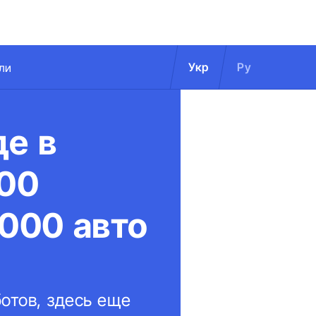
Укр
Ру
ли
де в
100
 000 авто
отов, здесь еще