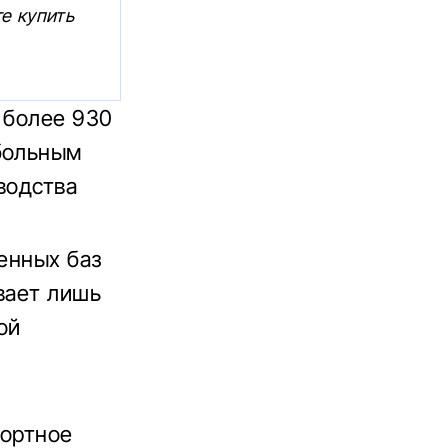
те купить
 более 930
тбольным
водства
венных баз
вает лишь
ой
портное