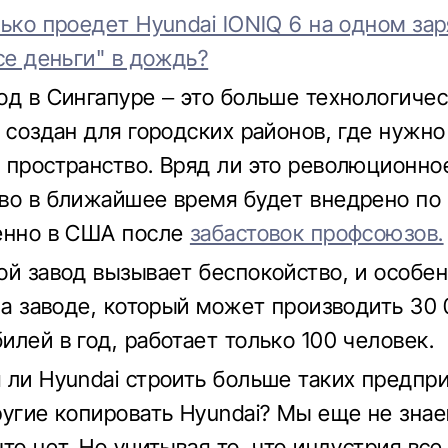
ько проедет Hyundai IONIQ 6 на одном зар
се деньги" в дождь?
од в Сингапуре – это больше технологиче
н создан для городских районов, где нужно
 пространство. Вряд ли это революционно
во в ближайшее время будет внедрено по
енно в США после
забастовок профсоюзов.
ой завод вызывает беспокойство, и особе
 на заводе, который может производить 30
илей в год, работает только 100 человек.
 ли Hyundai строить больше таких предпр
ругие копировать Hyundai? Мы еще не знае
то нет. Но учитывая то, что индустрия вс