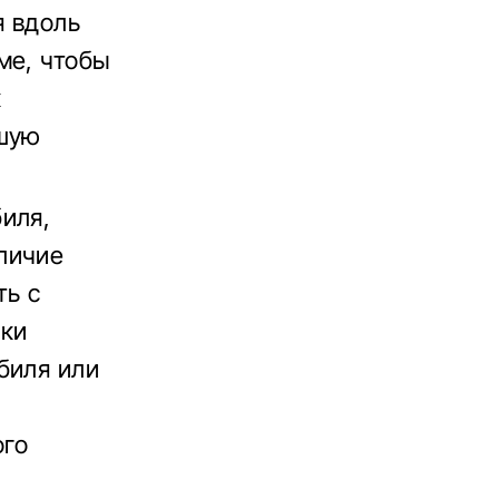
я вдоль
ме, чтобы
к
ьшую
иля,
личие
ть с
вки
биля или
ого