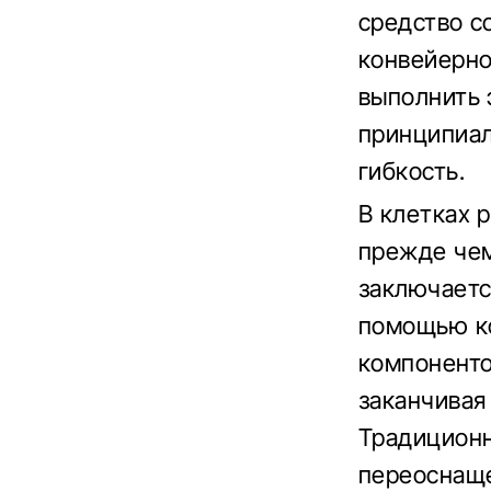
средство с
конвейерно
выполнить 
принципиал
гибкость.
В клетках 
прежде чем
заключаетс
помощью ко
компоненто
заканчивая
Традиционн
переоснаще