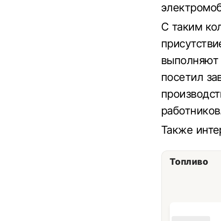
электромоб
С таким ко
присутстви
выполняют 
посетил за
производст
работников
Также инт
Топливо