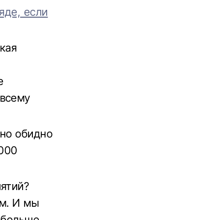
яде, если
ская
е
 всему
нно обидно
 000
иятий?
м. И мы
е больше