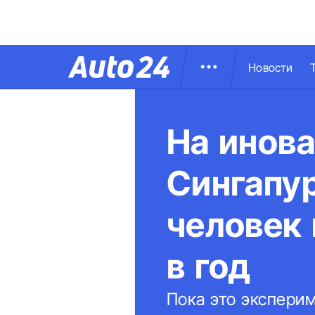
Новости
На инов
Сингапур
человек 
в год
Пока это экспери