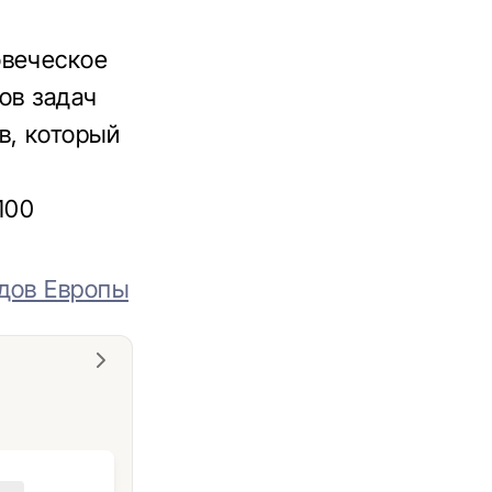
овеческое
ов задач
в, который
100
одов Европы