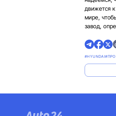
движется к
мире, чтоб
завод, опр
#HYUNDAI
#ПРО