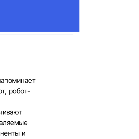
напоминает
т, робот-
учивают
авляемые
ненты и