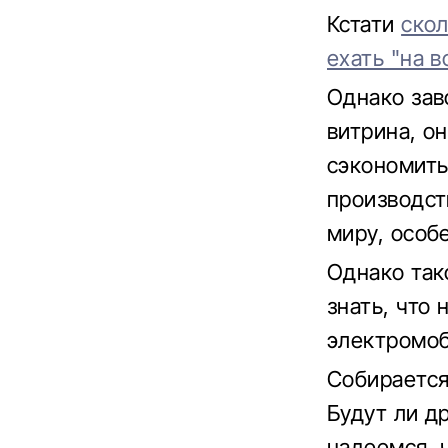
Кстати
скол
ехать "на в
Однако зав
витрина, о
сэкономить
производст
миру, особ
Однако так
знать, что
электромоб
Собирается
Будут ли д
надеемся, ч