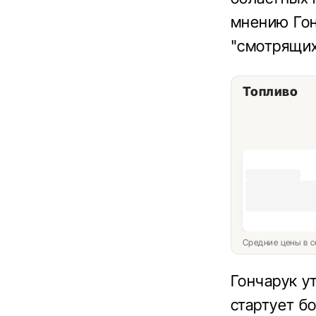
мнению Гон
"смотрящих
Топливо
Средние цены в с
Гончарук у
стартует б