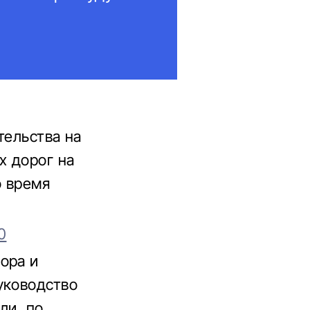
тельства на
х дорог на
о время
0
ора и
уководство
ли, по