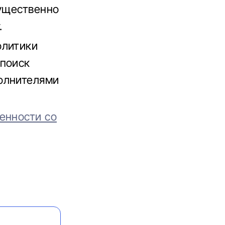
существенно
.
олитики
 поиск
олнителями
енности со