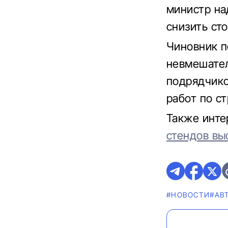
министр на
снизить ст
Чиновник п
невмешател
подрядчико
работ по ст
Также инте
стендов вы
#НОВОСТИ
#AВ