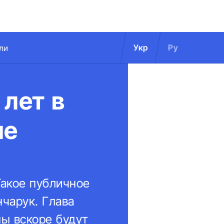
Укр
Ру
ли
 лет в
ые
Такое публичное
чарук. Глава
ны вскоре будут