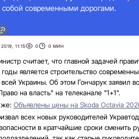
 собой современными дорогами.
2019, 11:15
0
0 МИН
нистр считает, что главной задачей прави
годы является строительство современны
 всей Украины. Об этом Гончарук заявил в
раво на власть" на телеканале "1+1".
кже:
Объявлены цены на Skoda Octavia 202
извал всех новых руководителей Укравтод
зопасности в кратчайшие сроки сменить р
подразделений, так как старые руководите